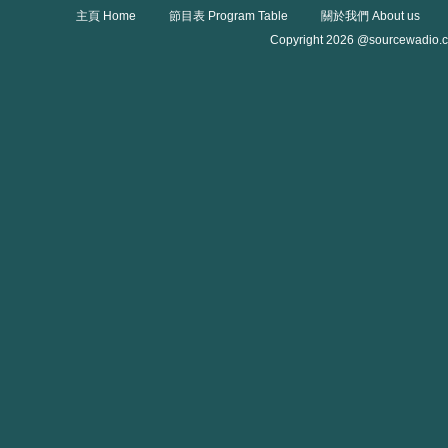
主頁 Home
節目表 Program Table
關於我們 About us
Copyright 2026 @sourcewadio.