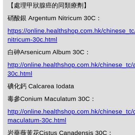
【處理甲狀腺癌的同類療劑】
硝酸銀 Argentum Nitricum 30C：
https://online.healthshop.com.hk/chinese_t
nitricum-30c.html
白砷Arsenicum Album 30C：
http://online.healthshop.com.hk/chinese_tc
30c.html
碘化鈣 Calcarea Iodata
毒參Conium Maculatum 30C：
http://online.healthshop.com.hk/chinese_tc
maculatum-30c.html
岩薔薇黃花Cistus Canadensis 30C：