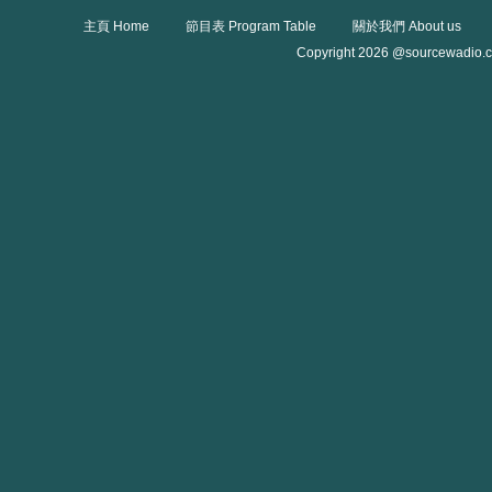
主頁 Home
節目表 Program Table
關於我們 About us
Copyright 2026 @sourcewadio.