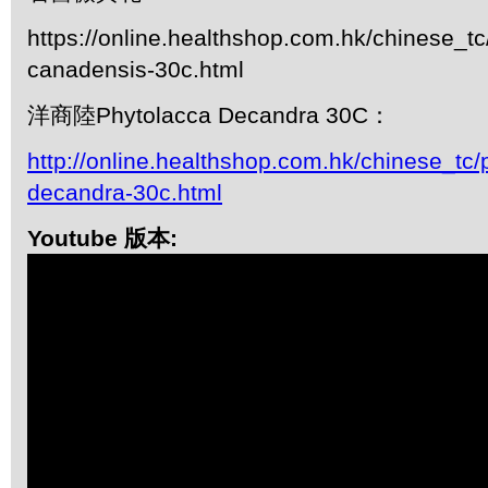
https://online.healthshop.com.hk/chinese_tc/
canadensis-30c.html
洋商陸Phytolacca Decandra 30C：
http://online.healthshop.com.hk/chinese_tc/
decandra-30c.html
Youtube 版本: