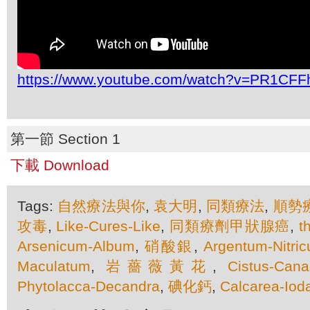
https://www.youtube.com/watch?v=PR1CF
第一節 Section 1
下載 Download
Tags:
自然療法與你
,
袁大明
,
同類療法
,
順勢
攻毒
,
Like-Cures-Like
,
同類療劑甲狀腺癌
,
t
Arsenicum-Album
,
硝酸銀
,
Argentum-Nitri
Maculatum
,
岩薔薇黃花
,
Cistus-Cana
Phytolacca-Decandra
,
碘化鈣
,
Calcarea-Iod