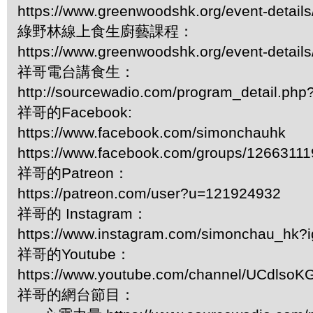
https://www.greenwoodshk.org/event-details
綠野林線上食生廚藝課程：
https://www.greenwoodshk.org/event-details
祥哥電台講食生：
http://sourcewadio.com/program_detail.ph
祥哥的Facebook:
https://www.facebook.com/simonchauhk
https://www.facebook.com/groups/1266311
祥哥的Patreon：
https://patreon.com/user?u=121924932
祥哥的 Instagram：
https://www.instagram.com/simonchau_hk
祥哥的Youtube：
https://www.youtube.com/channel/UCdls
祥哥的網台節目：