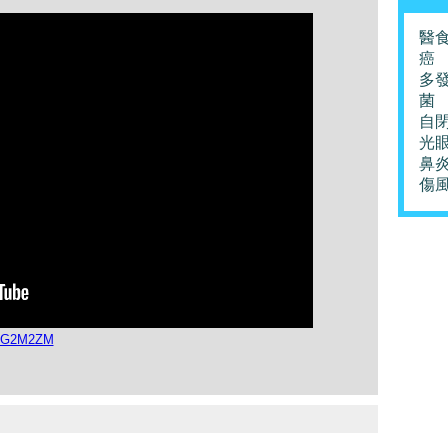
醫
癌
多
菌
自
光
鼻
傷
S5G2M2ZM