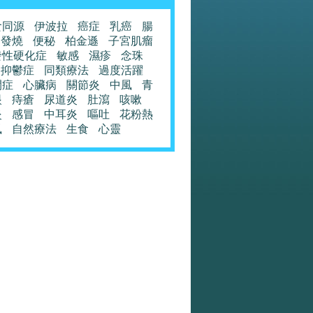
食同源
伊波拉
癌症
乳癌
腸
發燒
便秘
柏金遜
子宮肌瘤
發性硬化症
敏感
濕疹
念珠
抑鬱症
同類療法
過度活躍
閉症
心臟病
關節炎
中風
青
眼
痔瘡
尿道炎
肚瀉
咳嗽
炎
感冒
中耳炎
嘔吐
花粉熱
風
自然療法
生食
心靈