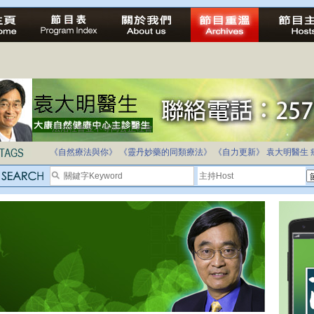
法治社會並不等同公正社會
自家教育合法化-推動多元化教育，全民學卷制
《自然療法與你》
《靈丹妙藥的同類療法》
《自力更新》
袁大明醫生