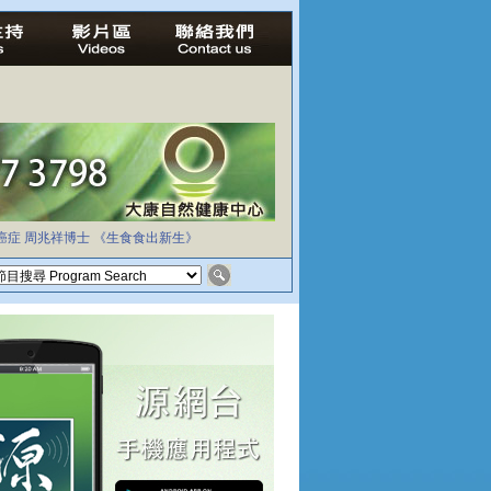
癌症
周兆祥博士
《生食食出新生》