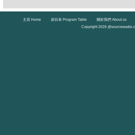
主頁 Home
節目表 Program Table
關於我們 About us
Copyright 2026 @sourcewadio.