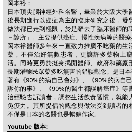
岡本裕：
日本頂尖腦神經外科名醫，畢業於大阪大學
後長期進行以癌症為主的臨床研究之後，發
做法都已走到極限，於是辭去了臨床醫師的
－診所」。主要提供癌症、慢性疾病等的醫療
岡本裕醫師多年來一直致力推廣不吃藥的生
藥，不僅治好無數患者，更讓許多藥物上
活。同時更勇於挺身揭開醫師、政府和藥廠
長期灌輸民眾藥多吃無害的錯誤觀念。是日本
著有《90%的病自己會好》、《90%的病自
訴你的事》、《90%的醫生都誤解癌症》等
治經驗告訴讀者，調整生活飲食習慣，就能
免疫力。其所提倡的觀念與做法受到讀者的
不僅是日本的名醫也是暢銷作家。
Youtube 版本: