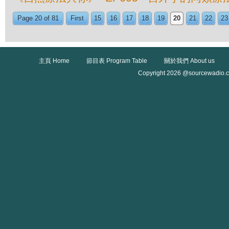
Page 20 of 81
First
15
16
17
18
19
20
21
22
23
主頁 Home
節目表 Program Table
關於我們 About us
Copyright 2026 @sourcewadio.