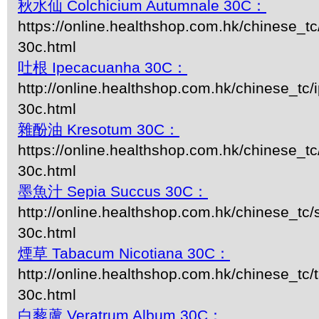
秋水仙 Colchicium Autumnale 30C：
https://online.healthshop.com.hk/chinese_tc
30c.html
吐根 Ipecacuanha 30C：
http://online.healthshop.com.hk/chinese_tc
30c.html
雜酚油 Kresotum 30C：
https://online.healthshop.com.hk/chinese_t
30c.html
墨魚汁 Sepia Succus 30C：
http://online.healthshop.com.hk/chinese_tc/
30c.html
煙草 Tabacum Nicotiana 30C：
http://online.healthshop.com.hk/chinese_tc/
30c.html
白藜蘆 Veratrum Album 30C：