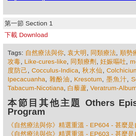
第一節 Section 1
下載 Download
Tags:
自然療法與你
,
袁大明
,
同類療法
,
順勢
攻毒
,
Like-cures-like
,
同類療劑
,
妊娠嘔吐
,
m
度防己
,
Cocculus-Indica
,
秋水仙
,
Colchiciu
Ipecacuanha
,
雜酚油
,
Kresotum
,
墨魚汁
,
S
Tabacum-Nicotiana
,
白藜蘆
,
Veratrum-Albu
本節目其他主題 Others Episod
Program
《自然療法與你》精選重溫 - EP604 - 甚
《自然療法與你》精選重溫 - EP603 - 甚