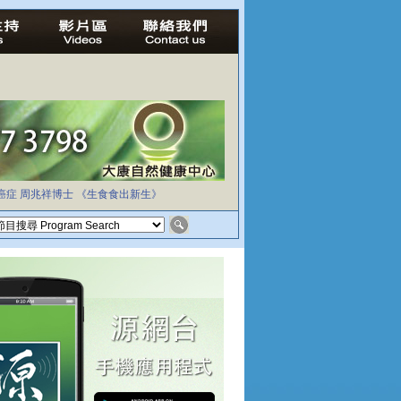
癌症
周兆祥博士
《生食食出新生》