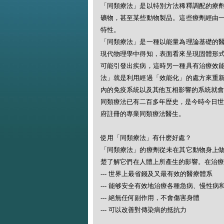
「同類療法」是以特別方法稀釋調配的療
礦物，甚至某些動物製品。這些療劑經由
特性。
「同類療法」是一種以能量為理論基礎的
現代物理學中得知，表面看來呈現固體形
可能引發出疾病，這時另一種具有治療效
法」就是利用經過「效能化」的處方來重
內的免疫系統以及其他互相影響的系統就會
同類療法已有二百多年歴史，是今時今日世
府註冊的專業同類療法醫生。
使用「同類療法」有什麽好處？
「同類療法」的療劑從未在其它動物身上
楚了解它們在人體上所產生的影響。在治療
--- 世界上最省錢及又最有效的醫療體系
--- 能够安全有效地治療各種急病、慢性病
--- 絕無任何副作用，不會傷害身體
--- 可以改善對傳染病的抵抗力