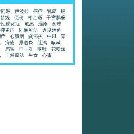
食同源
伊波拉
癌症
乳癌
腸
發燒
便秘
柏金遜
子宮肌瘤
發性硬化症
敏感
濕疹
念珠
抑鬱症
同類療法
過度活躍
閉症
心臟病
關節炎
中風
青
眼
痔瘡
尿道炎
肚瀉
咳嗽
炎
感冒
中耳炎
嘔吐
花粉熱
風
自然療法
生食
心靈