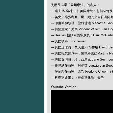
使用及推崇「同類療法」的名人：
--- 過去150年來11任美國總統：包括林肯
--- 英女皇維多利亞二世，她的皇宮駐有同
--- 印度精神領袖：聖雄甘地 Mahatma Gand
--- 荷蘭畫家：梵高 Vincent Willem van Go
--- Beatles 披頭四樂隊成員：Paul McCartney
--- 美國歌手 Tina Turner
--- 英國足球員：萬人迷大衛‧碧咸 David Be
--- 美國職業網球手：娜華締露娃Martina N
--- 美國女演員：珍．西摩兒 Jane Seymour
--- 維也納作曲家：貝多芬 Lugwig van
--- 波蘭籍作曲家：蕭邦 Frederic Ch
--- 科學家達爾文（提倡進化論）等等
Youtube Version: