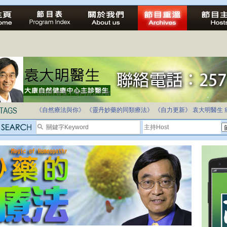
法治社會並不等同公正社會
自家教育合法化-推動多元化教育，全民學卷制
《自然療法與你》
《靈丹妙藥的同類療法》
《自力更新》
袁大明醫生