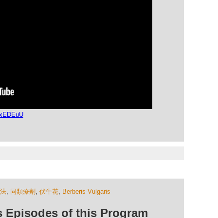
nxEDEuU
法
,
同類療劑
,
伏牛花
,
Berberis-Vulgaris
isodes of this Program