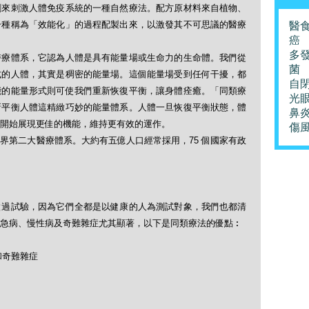
劑來刺激人體免疫系統的一種自然療法。配方原材料來自植物、
一種稱為「效能化」的過程配製出來，以激發其不可思議的醫療
醫
癌
多
醫療體系，它認為人體是具有能量場或生命力的生命體。我們從
菌
式的人體，其實是稠密的能量場。這個能量場受到任何干擾，都
自
能的能量形式則可使我們重新恢復平衡，讓身體痊癒。「同類療
光
新平衡人體這精緻巧妙的能量體系。人體一旦恢復平衡狀態，體
鼻
開始展現更佳的機能，維持更有效的運作。
傷
界第二大醫療體系。大約有五億人口經常採用，75 個國家有政
做過試驗，因為它們全都是以健康的人為測試對象，我們也都清
急病、慢性病及奇難雜症尤其顯著，以下是同類療法的優點︰
和奇難雜症