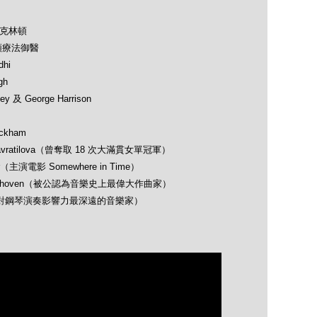
及克林頓
類療法御醫
hi
gh
 及 George Harrison
ckham
avratilova（曾奪取 18 次大滿貫女單冠軍）
（主演電影 Somewhere in Time）
 Beethoven（被公認為音樂史上最偉大作曲家）
opin（對鋼琴演奏影響力最深遠的音樂家）