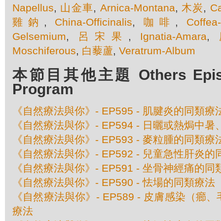
Napellus
,
山金車
,
Arnica-Montana
,
木炭
,
Ca
雞鈉
,
China-Officinalis
,
咖啡
,
Coffea
Gelsemium
,
呂宋果
,
Ignatia-Amara
,
Moschiferous
,
白藜蘆
,
Veratrum-Album
本節目其他主題 Others Episod
Program
《自然療法與你》- EP595 - 肌腱炎的同類療
《自然療法與你》- EP594 - 日曬或熱焗
《自然療法與你》- EP593 - 麥粒腫的同類療
《自然療法與你》- EP592 - 兒童急性肝炎
《自然療法與你》- EP591 - 坐骨神經痛的
《自然療法與你》- EP590 - 怯場的同類療法
《自然療法與你》- EP589 - 皮膚感染（
療法