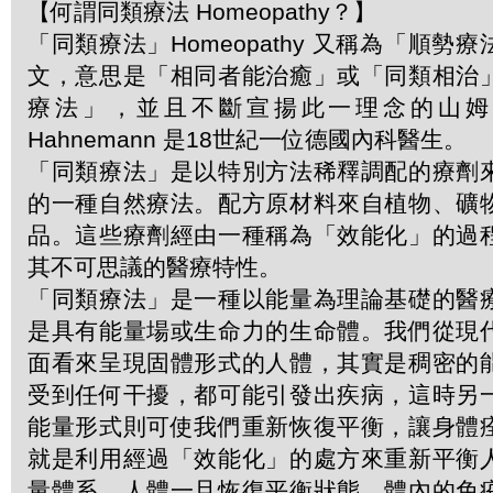
【何謂同類療法 Homeopathy？】
「同類療法」Homeopathy 又稱為「順勢
文，意思是「相同者能治癒」或「同類相治
療法」，並且不斷宣揚此一理念的山姆．哈
Hahnemann 是18世紀一位德國內科醫生。
「同類療法」是以特別方法稀釋調配的療劑
的一種自然療法。配方原材料來自植物、礦
品。這些療劑經由一種稱為「效能化」的過
其不可思議的醫療特性。
「同類療法」是一種以能量為理論基礎的醫
是具有能量場或生命力的生命體。我們從現
面看來呈現固體形式的人體，其實是稠密的
受到任何干擾，都可能引發出疾病，這時另
能量形式則可使我們重新恢復平衡，讓身體
就是利用經過「效能化」的處方來重新平衡
量體系。人體一旦恢復平衡狀態，體內的免