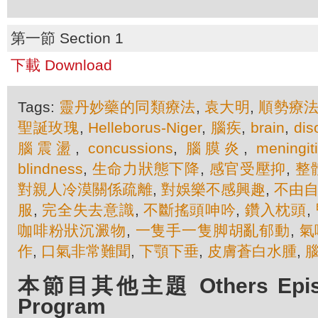
第一節 Section 1
下載 Download
Tags:
靈丹妙藥的同類療法
,
袁大明
,
順勢療
聖誕玫瑰
,
Helleborus-Niger
,
腦疾
,
brain
,
dis
腦震盪
,
concussions
,
腦膜炎
,
meningit
blindness
,
生命力狀態下降
,
感官受壓抑
,
整
對親人冷漠關係疏離
,
對娛樂不感興趣
,
不由
服
,
完全失去意識
,
不斷搖頭呻吟
,
鑽入枕頭
,
咖啡粉狀沉澱物
,
一隻手一隻脚胡亂郁動
,
氣
作
,
口氣非常難聞
,
下顎下垂
,
皮膚蒼白水腫
,
本節目其他主題 Others Episod
Program