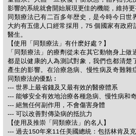
影響的系統就會開始展現更佳的機能，維持更
同類療法已有二百多年歴史，是今時今日世
大約有五億人口經常採用，75 個國家有政
醫生。
【使用「同類療法」有什麽好處？】
「同類療法」的療劑從未在其它動物身上做
都是以健康的人為測試對象，我們也都清楚
產生的影響。在治療急病、慢性病及奇難雜
同類療法的優點︰
--- 世界上最省錢及又最有效的醫療體系
--- 能够安全有效地治療各種急病、慢性病和
--- 絕無任何副作用，不會傷害身體
--- 可以改善對傳染病的抵抗力
【使用及推崇「同類療法」的名人】
--- 過去150年來11任美國總統：包括林肯及