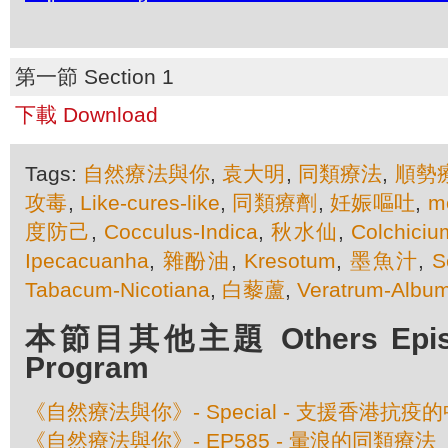
第一節 Section 1
下載 Download
Tags:
自然療法與你
,
袁大明
,
同類療法
,
順勢
攻毒
,
Like-cures-like
,
同類療劑
,
妊娠嘔吐
,
m
度防己
,
Cocculus-Indica
,
秋水仙
,
Colchiciu
Ipecacuanha
,
雜酚油
,
Kresotum
,
墨魚汁
,
S
Tabacum-Nicotiana
,
白藜蘆
,
Veratrum-Albu
本節目其他主題 Others Episod
Program
《自然療法與你》- Special - 支援香港抗
《自然療法與你》- EP585 - 暈浪的同類療法