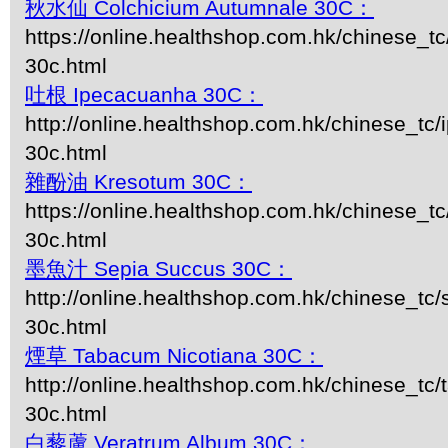
秋水仙 Colchicium Autumnale 30C：
https://online.healthshop.com.hk/chinese_tc
30c.html
吐根 Ipecacuanha 30C：
http://online.healthshop.com.hk/chinese_tc
30c.html
雜酚油 Kresotum 30C：
https://online.healthshop.com.hk/chinese_t
30c.html
墨魚汁 Sepia Succus 30C：
http://online.healthshop.com.hk/chinese_tc/
30c.html
煙草 Tabacum Nicotiana 30C：
http://online.healthshop.com.hk/chinese_tc/
30c.html
白藜蘆 Veratrum Album 30C：