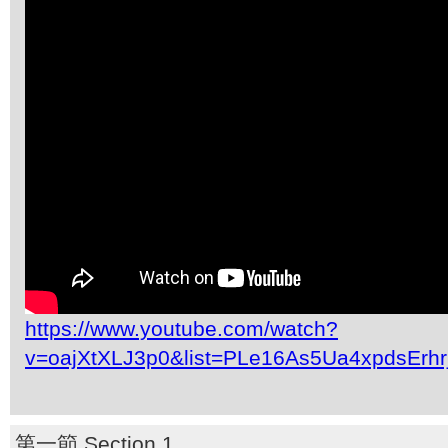
https://www.youtube.com/watch?
v=oajXtXLJ3p0&list=PLe16As5Ua4xpdsErh
第一節 Section 1