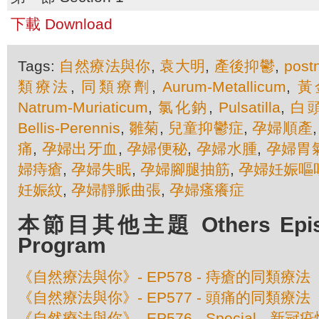
下載 Download
Tags:
自然療法與你
,
袁大明
,
產後抑鬱
,
post
類療法
,
同類療劑
,
Aurum-Metallicum
,
黃
Natrum-Muriaticum
,
氯化鈉
,
Pulsatilla
,
白
Bellis-Perennis
,
雛菊
,
兒童抑鬱症
,
孕婦順產
痛
,
孕婦出牙血
,
孕婦便秘
,
孕婦水腫
,
孕婦胃
婦痔瘡
,
孕婦失眠
,
孕婦腳腿抽筋
,
孕婦妊娠嘔
妊娠紋
,
孕婦靜脈曲張
,
孕婦瘙癢症
本節目其他主題 Others Episod
Program
《自然療法與你》- EP578 - 痔瘡的同類療法
《自然療法與你》- EP577 - 頭痛的同類療法
《自然療法與你》- EP576 - Special - 