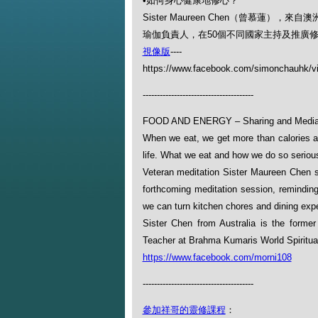
•如何身心健康地修心？
Sister Maureen Chen（曾慕蓮
瑜伽負責人，在50個不同國家主持及推廣
視像版
----
https://www.facebook.com/simonchauhk/v
---------------------------------------
FOOD AND ENERGY – Sharing and Mediat
When we eat, we get more than calories an
life. What we eat and how we do so serious
Veteran meditation Sister Maureen Chen s
forthcoming meditation session, reminding
we can turn kitchen chores and dining exper
Sister Chen from Australia is the form
Teacher at Brahma Kumaris World Spiritual
https://www.facebook.com/morni108
---------------------------------------
參加祥哥的靈修課程
：