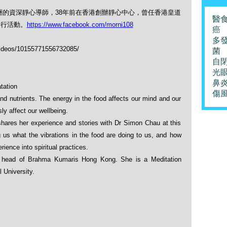
），來自澳洲的資深靜心導師，38年前在香港創辦靜心中心，曾任香港皇道
醫
修行活動。
https://www.facebook.com/morni108
癌
多
ideos/10155771556732085/
菌
自
光
鼻
ation
傷
d nutrients. The energy in the food affects our mind and our
ly affect our wellbeing.
hares her experience and stories with Dr Simon Chau at this
 us what the vibrations in the food are doing to us, and how
ience into spiritual practices.
er head of Brahma Kumaris Hong Kong. She is a Meditation
 University.