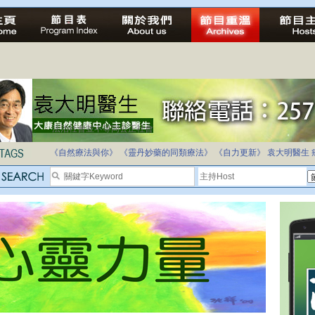
法治社會並不等同公正社會
自家教育合法化-推動多元化教育，全民學卷制
《自然療法與你》
《靈丹妙藥的同類療法》
《自力更新》
袁大明醫生