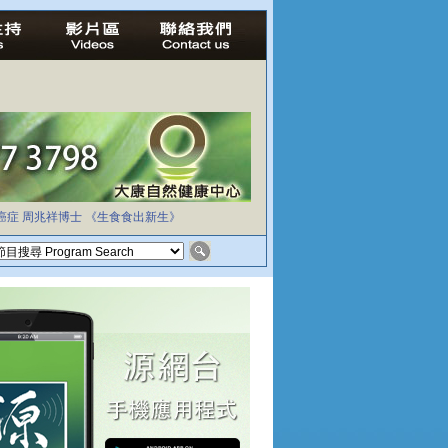
癌症
周兆祥博士
《生食食出新生》