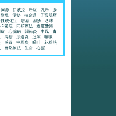
食同源
伊波拉
癌症
乳癌
腸
發燒
便秘
柏金遜
子宮肌瘤
發性硬化症
敏感
濕疹
念珠
抑鬱症
同類療法
過度活躍
閉症
心臟病
關節炎
中風
青
眼
痔瘡
尿道炎
肚瀉
咳嗽
炎
感冒
中耳炎
嘔吐
花粉熱
風
自然療法
生食
心靈