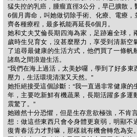
猛失控的乳癌，腫瘤直徑3公分，早已擴散，
6個月壽命，叫她做切除手術、化療、電療，
齊各種療程，最多衹能再延長6個月。
她和丈夫艾倫長期四海為家，足跡遍全球，
歲時生兒育女，沒甚麼壓力，享受到清新空
了追尋最健康的生活方式，他們買了一條帆
諸島之間浪遊生活。
“我們在海上過活，太美妙囉，學到了好多東
壓力，生活環境清潔又天然。”
她拒絕接受這個診斷：“我一直過非常健康的
年，主要吃新鮮有機蔬果，長期活躍多多運
震驚了。”
她雖然十分恐懼，但是生存意欲極強，不肯言
想：做這些東西只會令身體更衰弱，明顯不
復青春活力才對嘛，那樣就有機會轉危為安