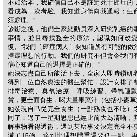
不如治本，我確信自己不是註定死于癌症的
看成為一次考驗。我知道身體向我通報：生
須處理。”
診斷之後，他們全家總動員深入研究乳癌的
事情，並且尋找整全的療法，認識如何改
復。”我們〔癌症病人〕要知道所有可能的做
擇最理想的行動。我們的研究不但會令我們
信心知道自己的選擇是正確的。”
她決志盡自己所能活下去，全家人即時鑽研
得到一位自然療法的醫生幫忙，設計安排了
排毒治療、臭氧治療、呼吸練習、帶氧運
賞，更全面食生，喝大量果菜汁（包括小麥草
她發現自己從完全食生（一點熟食也不吃）
同了：過了一星期思想已經比前大為清晰，
解事物看得透徹，遇到甚麼事要決定完全不
減了15磅，達到比理想體重還要低一點，