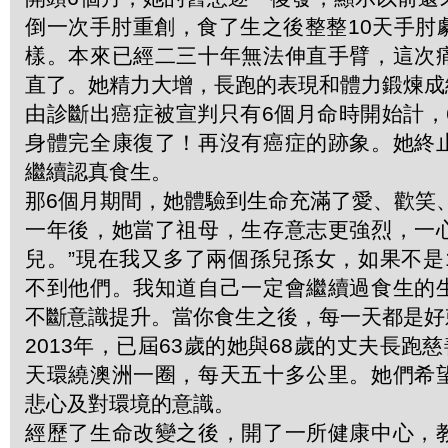
倒一次手肘重創，食了生之後整整10天手肘
樣。本來已經二三十年無法伸直手臂，這次
直了。她精力大增，長跑的表現和體力鍛煉成
由診斷出癌症被宣判只有6個月命時開始計，
身體完全康復了！再沒有癌症的跡象。她終
繼續認真食生。
那6個月期間，她體驗到生命充滿了愛、歡笑
一年後，她當了祖母，生存意志更強烈，一
兒。”現在我又多了兩個孫兒孫女，如果不是
不到他們。我知道自己一定會繼續過食生的
不斷意識提升。當你食生之後，每一天都是好
2013年，已屆63歲的她與68歲的丈夫長跑慈
天環繞澳洲一圈，每天五十多公里。她們希
悲心及對環境的意識。
經歷了生命改變之後，開了一所健康中心，