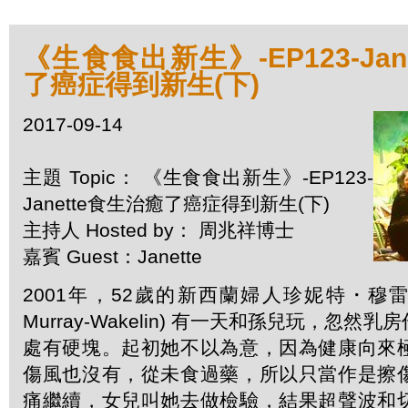
《生食食出新生》-EP123-Jan
了癌症得到新生(下)
2017-09-14
主題 Topic： 《生食食出新生》-EP123-
Janette食生治癒了癌症得到新生(下)
主持人 Hosted by： 周兆祥博士
嘉賓 Guest：Janette
2001年，52歲的新西蘭婦人珍妮特・穆雷・韋
Murray-Wakelin) 有一天和孫兒玩，忽
處有硬塊。起初她不以為意，因為健康向來
傷風也沒有，從未食過藥，所以只當作是擦
痛繼續，女兒叫她去做檢驗，結果超聲波和