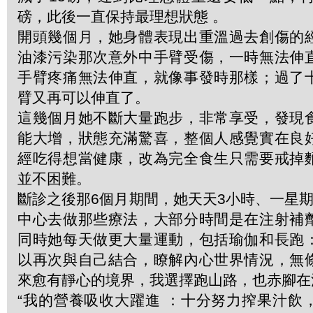
磅，此後一直保持最理想狀態 。
開頭幾個月，她身體表現出重溫過去創傷的
油漆污染那次意外中手臂受傷，一時無法伸
手臂疼痛無法伸直，就像事發時那樣；過了
臂又再可以伸直了。
這幾個月她不斷大量跑步，非常享受，發現
能大增，狀態充滿驚喜，整個人感覺實在良
經吃得想當健康，改為完全食生只需要戒掉
並不困難。
斷診之後那6個月期間，她天天3小時、一星
中心去做那些療法，大部分時間是在注射補
同時她每天做更大量運動，包括瑜伽和長跑
以再次與自己結合，瞭解內心世界情況，無
來愈有靜心的境界，我選擇跑山路，也赤腳在
“我的營養吸收大躍進 ：十分努力搾果汁飲