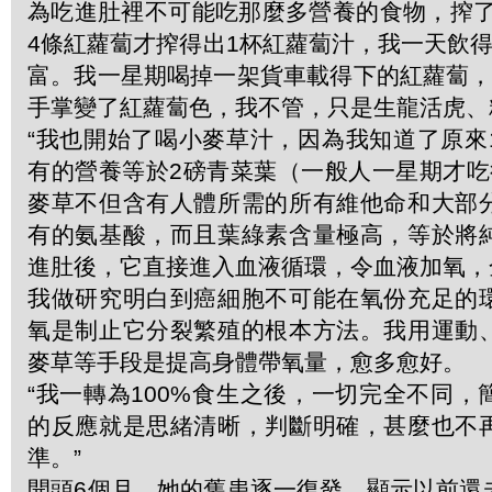
為吃進肚裡不可能吃那麼多營養的食物，搾了汁
4條紅蘿蔔才搾得出1杯紅蘿蔔汁，我一天飲
富。我一星期喝掉一架貨車載得下的紅蘿蔔，
手掌變了紅蘿蔔色，我不管，只是生龍活虎、
“我也開始了喝小麥草汁，因為我知道了原來
有的營養等於2磅青菜葉（一般人一星期才吃
麥草不但含有人體所需的所有維他命和大部
有的氨基酸，而且葉綠素含量極高，等於將
進肚後，它直接進入血液循環，令血液加氧，
我做研究明白到癌細胞不可能在氧份充足的
氧是制止它分裂繁殖的根本方法。我用運動
麥草等手段是提高身體帶氧量，愈多愈好。
“我一轉為100%食生之後，一切完全不同
的反應就是思緒清晰，判斷明確，甚麼也不
準。”
開頭6個月，她的舊患逐一復發，顯示以前還