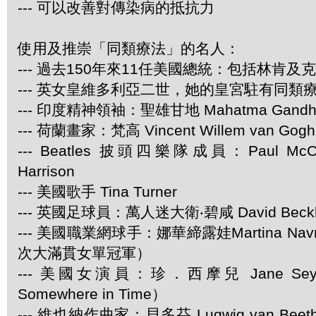
--- 可以改善對傳染病的抵抗力
使用及推崇「同類療法」的名人：
--- 過去150年來11任美國總統：包括林肯及
--- 英女皇維多利亞二世，她的皇宮駐有同類
--- 印度精神領袖：聖雄甘地 Mahatma Gandh
--- 荷蘭畫家：梵高 Vincent Willem van Gogh
--- Beatles 披頭四樂隊成員：Paul McCar
Harrison
--- 美國歌手 Tina Turner
--- 英國足球員：萬人迷大衛‧碧咸 David Beck
--- 美國職業網球手：娜華締露娃Martina Navra
次大滿貫女單冠軍）
--- 美國女演員：珍．西摩兒 Jane Se
Somewhere in Time）
--- 維也納作曲家：貝多芬 Lugwig van Be