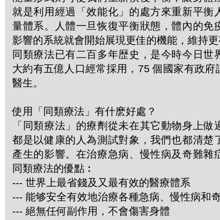
就是利用經過「效能化」的處方來重新平衡
量體系。人體一旦恢復平衡狀態，體內的免
影響的系統就會開始展現更佳的機能，維持更
同類療法已有二百多年歴史，是今時今日世
大約有五億人口經常採用，75 個國家有政
醫生。
使用「同類療法」有什麽好處？
「同類療法」的療劑從未在其它動物身上做
都是以健康的人為測試對象，我們也都清楚
產生的影響。在治療急病、慢性病及奇難雜
同類療法的優點︰
--- 世界上最省錢及又最有效的醫療體系
--- 能够安全有效地治療各種急病、慢性病和
--- 絕無任何副作用，不會傷害身體