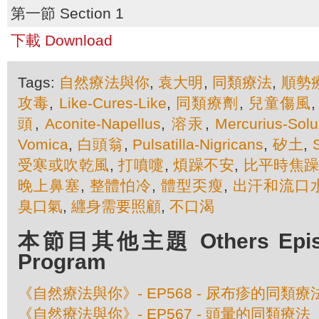
第一節 Section 1
下載 Download
Tags:
自然療法與你
,
袁大明
,
同類療法
,
順勢
攻毒
,
Like-Cures-Like
,
同類療劑
,
兒童傷風
頭
,
Aconite-Napellus
,
溶汞
,
Mercurius-Solub
Vomica
,
白頭翁
,
Pulsatilla-Nigricans
,
矽土
,
受寒或吹乾風
,
打噴嚏
,
煩躁不安
,
比平時焦
晚上鼻塞
,
整體怕冷
,
體型奀瘦
,
出汗和流口
臭口氣
,
纒身需要照顧
,
不口渴
本節目其他主題 Others Episod
Program
《自然療法與你》- EP568 - 尿布疹的同類療
《自然療法與你》- EP567 - 頭暈的同類療法