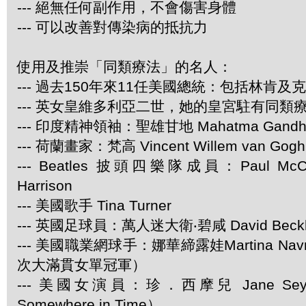
--- 絕無任何副作用，不會傷害身體
--- 可以改善對傳染病的抵抗力
使用及推崇「同類療法」的名人：
--- 過去150年來11任美國總統：包括林肯及
--- 英女皇維多利亞二世，她的皇宮駐有同類
--- 印度精神領袖：聖雄甘地 Mahatma Gandh
--- 荷蘭畫家：梵高 Vincent Willem van Gogh
--- Beatles 披頭四樂隊成員：Paul McCar
Harrison
--- 美國歌手 Tina Turner
--- 英國足球員：萬人迷大衛‧碧咸 David Beck
--- 美國職業網球手：娜華締露娃Martina Navra
次大滿貫女單冠軍）
--- 美國女演員：珍．西摩兒 Jane Se
Somewhere in Time）