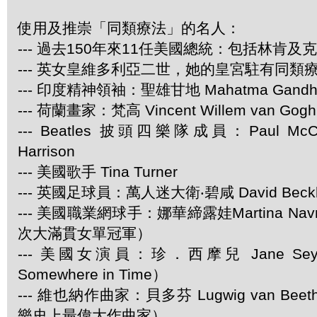
使用及推崇「同類療法」的名人：
--- 過去150年來11任美國總統：包括林肯及
--- 英女皇維多利亞二世，她的皇宮駐有同類
--- 印度精神領袖：聖雄甘地 Mahatma Gandh
--- 荷蘭畫家：梵高 Vincent Willem van Gogh
--- Beatles 披頭四樂隊成員：Paul McCar
Harrison
--- 美國歌手 Tina Turner
--- 英國足球員：萬人迷大衛‧碧咸 David Beck
--- 美國職業網球手：娜華締露娃Martina Navra
次大滿貫女單冠軍）
--- 美國女演員：珍．西摩兒 Jane Se
Somewhere in Time）
--- 維也納作曲家：貝多芬 Lugwig van Be
樂史上最偉大作曲家）