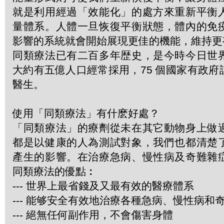
就是利用經過「效能化」的處方來重新平衡
量體系。人體一旦恢復平衡狀態，體內的免
影響的系統就會開始展現更佳的機能，維持更
同類療法已有二百多年歴史，是今時今日世
大約有五億人口經常採用，75 個國家有政
醫生。
使用「同類療法」有什麽好處？
「同類療法」的療劑從未在其它動物身上做
都是以健康的人為測試對象，我們也都清楚
產生的影響。在治療急病、慢性病及奇難雜
同類療法的優點︰
--- 世界上最省錢及又最有效的醫療體系
--- 能够安全有效地治療各種急病、慢性病和
--- 絕無任何副作用，不會傷害身體