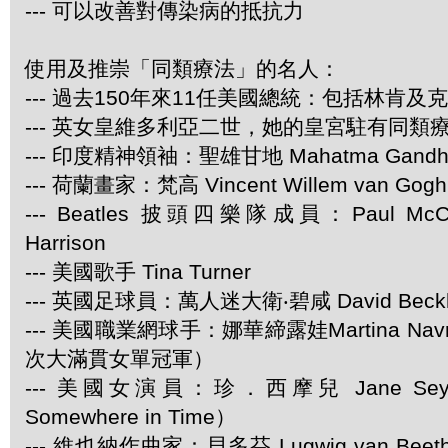
--- 可以改善對傳染病的抵抗力
使用及推崇「同類療法」的名人：
--- 過去150年來11任美國總統：包括林肯及
--- 英女皇維多利亞二世，她的皇宮駐有同類
--- 印度精神領袖：聖雄甘地 Mahatma Gandh
--- 荷蘭畫家：梵高 Vincent Willem van Gogh
--- Beatles 披頭四樂隊成員：Paul McCar
Harrison
--- 美國歌手 Tina Turner
--- 英國足球員：萬人迷大衛‧碧咸 David Beck
--- 美國職業網球手：娜華締露娃Martina Navra
次大滿貫女單冠軍）
--- 美國女演員：珍．西摩兒 Jane Se
Somewhere in Time）
--- 維也納作曲家：貝多芬 Lugwig van Be