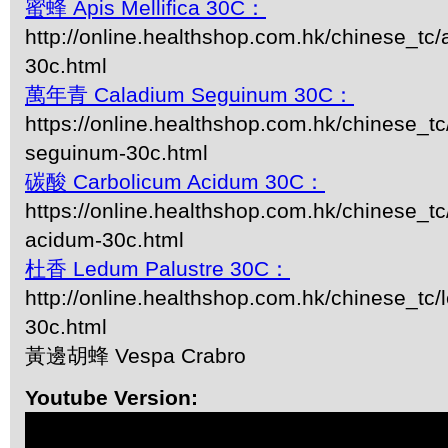
蜜蜂 Apis Mellifica 30C：
http://online.healthshop.com.hk/chinese_tc/a
30c.html
萬年青 Caladium Seguinum 30C：
https://online.healthshop.com.hk/chinese_tc
seguinum-30c.html
碳酸 Carbolicum Acidum 30C：
https://online.healthshop.com.hk/chinese_tc
acidum-30c.html
杜香 Ledum Palustre 30C：
http://online.healthshop.com.hk/chinese_tc/
30c.html
黃邊胡蜂 Vespa Crabro
Youtube Version: