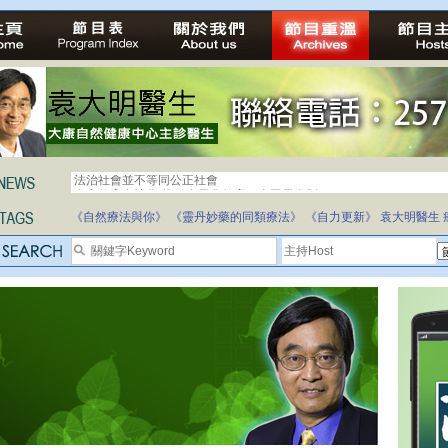
自家教育合法化-推動多元化教育，全民學卷制
《自然療法與你》
《靈丹妙藥的同類療法》
《自力更新》
袁大明醫生