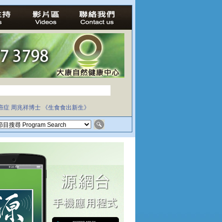
癌症
周兆祥博士
《生食食出新生》