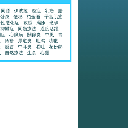
食同源
伊波拉
癌症
乳癌
腸
發燒
便秘
柏金遜
子宮肌瘤
發性硬化症
敏感
濕疹
念珠
抑鬱症
同類療法
過度活躍
閉症
心臟病
關節炎
中風
青
眼
痔瘡
尿道炎
肚瀉
咳嗽
炎
感冒
中耳炎
嘔吐
花粉熱
風
自然療法
生食
心靈