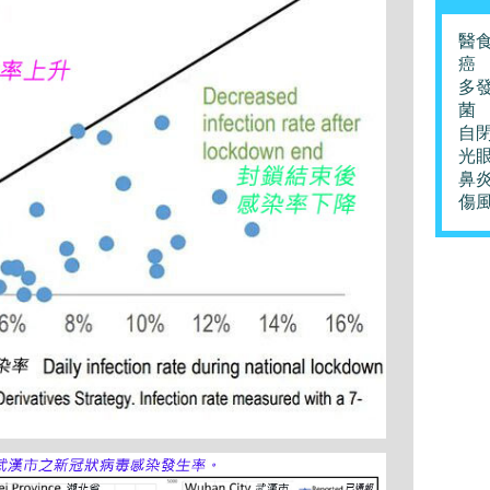
醫
癌
多
菌
自
光
鼻
傷