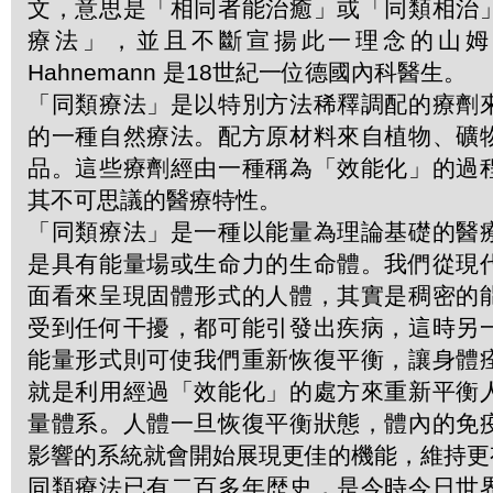
文，意思是「相同者能治癒」或「同類相治
療法」，並且不斷宣揚此一理念的山姆．哈
Hahnemann 是18世紀一位德國內科醫生。
「同類療法」是以特別方法稀釋調配的療劑
的一種自然療法。配方原材料來自植物、礦
品。這些療劑經由一種稱為「效能化」的過
其不可思議的醫療特性。
「同類療法」是一種以能量為理論基礎的醫
是具有能量場或生命力的生命體。我們從現
面看來呈現固體形式的人體，其實是稠密的
受到任何干擾，都可能引發出疾病，這時另
能量形式則可使我們重新恢復平衡，讓身體
就是利用經過「效能化」的處方來重新平衡
量體系。人體一旦恢復平衡狀態，體內的免
影響的系統就會開始展現更佳的機能，維持更
同類療法已有二百多年歴史，是今時今日世