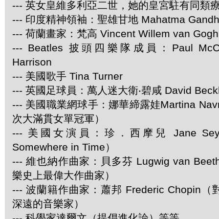
--- 英女皇維多利亞二世，她的皇宮駐有同類
--- 印度精神領袖：聖雄甘地 Mahatma Gandh
--- 荷蘭畫家：梵高 Vincent Willem van Gogh
--- Beatles 披頭四樂隊成員：Paul McCar
Harrison
--- 美國歌手 Tina Turner
--- 英國足球員：萬人迷大衛‧碧咸 David Beck
--- 美國職業網球手：娜華締露娃Martina Navra
次大滿貫女單冠軍）
--- 美國女演員：珍．西摩兒 Jane Se
Somewhere in Time）
--- 維也納作曲家：貝多芬 Lugwig van Be
樂史上最偉大作曲家）
--- 波蘭籍作曲家：蕭邦 Frederic Chop
深遠的音樂家）
--- 科學家達爾文（提倡進化論）等等