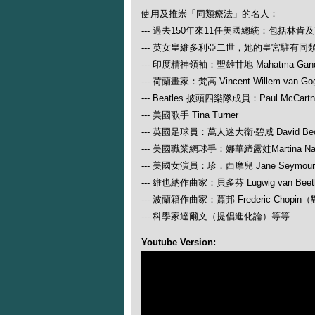
使用及推崇「同類療法」的名人：
--- 過去150年來11任美國總統：包括林肯
--- 英女皇維多利亞二世，她的皇宮駐有同
--- 印度精神領袖：聖雄甘地 Mahatma Gand
--- 荷蘭畫家：梵高 Vincent Willem van Go
--- Beatles 披頭四樂隊成員：Paul McCartney
--- 美國歌手 Tina Turner
--- 英國足球員：萬人迷大衛‧碧咸 David Be
--- 美國職業網球手：娜華締露娃Martina N
--- 美國女演員：珍．西摩兒 Jane Seymour
--- 維也納作曲家：貝多芬 Lugwig van
--- 波蘭籍作曲家：蕭邦 Frederic Ch
--- 科學家達爾文（提倡進化論）等等
Youtube Version: