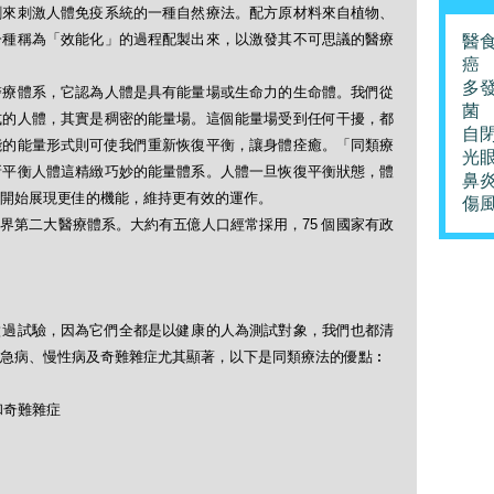
劑來刺激人體免疫系統的一種自然療法。配方原材料來自植物、
一種稱為「效能化」的過程配製出來，以激發其不可思議的醫療
醫
癌
多
醫療體系，它認為人體是具有能量場或生命力的生命體。我們從
菌
式的人體，其實是稠密的能量場。這個能量場受到任何干擾，都
自
能的能量形式則可使我們重新恢復平衡，讓身體痊癒。「同類療
光
新平衡人體這精緻巧妙的能量體系。人體一旦恢復平衡狀態，體
鼻
開始展現更佳的機能，維持更有效的運作。
傷
界第二大醫療體系。大約有五億人口經常採用，75 個國家有政
做過試驗，因為它們全都是以健康的人為測試對象，我們也都清
急病、慢性病及奇難雜症尤其顯著，以下是同類療法的優點︰
和奇難雜症