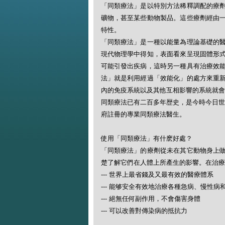
「同類療法」是以特別方法稀釋調配的療
礦物，甚至某些動物製品。這些療劑經由
特性。
「同類療法」是一種以能量為理論基礎的
現代物理學中得知，表面看來呈現固體形
可能引發出疾病，這時另一種具有治療效
法」就是利用經過「效能化」的處方來重
內的免疫系統以及其他互相影響的系統就會
同類療法已有二百多年歴史，是今時今日世
府註冊的專業同類療法醫生。
使用「同類療法」有什麽好處？
「同類療法」的療劑從未在其它動物身上
楚了解它們在人體上所產生的影響。在治療
--- 世界上最省錢及又最有效的醫療體系
--- 能够安全有效地治療各種急病、慢性病
--- 絕無任何副作用，不會傷害身體
--- 可以改善對傳染病的抵抗力