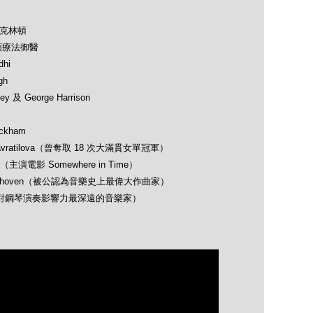
及克林頓
類療法御醫
hi
gh
 及 George Harrison
ckham
avratilova（曾奪取 18 次大滿貫女單冠軍）
（主演電影 Somewhere in Time）
 Beethoven（被公認為音樂史上最偉大作曲家）
opin（對鋼琴演奏影響力最深遠的音樂家）