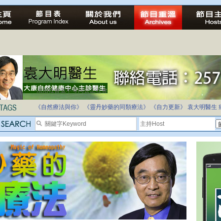
法治社會並不等同公正社會
自家教育合法化-推動多元化教育，全民學卷制
《自然療法與你》
《靈丹妙藥的同類療法》
《自力更新》
袁大明醫生