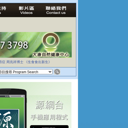
癌症
周兆祥博士
《生食食出新生》