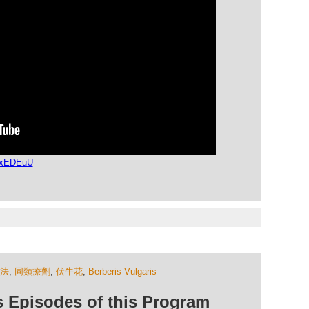
nxEDEuU
法
,
同類療劑
,
伏牛花
,
Berberis-Vulgaris
isodes of this Program