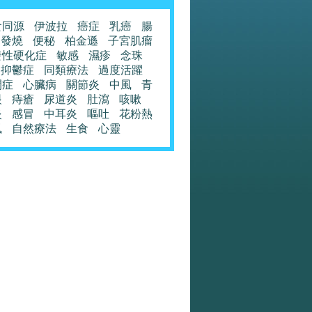
食同源
伊波拉
癌症
乳癌
腸
發燒
便秘
柏金遜
子宮肌瘤
發性硬化症
敏感
濕疹
念珠
抑鬱症
同類療法
過度活躍
閉症
心臟病
關節炎
中風
青
眼
痔瘡
尿道炎
肚瀉
咳嗽
炎
感冒
中耳炎
嘔吐
花粉熱
風
自然療法
生食
心靈