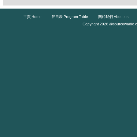
主頁 Home
節目表 Program Table
關於我們 About us
Copyright 2026 @sourcewadio.