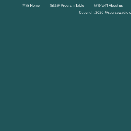
主頁 Home
節目表 Program Table
關於我們 About us
Copyright 2026 @sourcewadio.