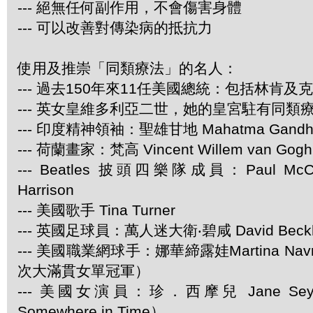
--- 絕無任何副作用，不會傷害身體
--- 可以改善對傳染病的抵抗力
使用及推崇「同類療法」的名人：
--- 過去150年來11任美國總統：包括林肯及
--- 英女皇維多利亞二世，她的皇宮駐有同類
--- 印度精神領袖：聖雄甘地 Mahatma Gandh
--- 荷蘭畫家：梵高 Vincent Willem van Gogh
--- Beatles 披頭四樂隊成員：Paul McCar
Harrison
--- 美國歌手 Tina Turner
--- 英國足球員：萬人迷大衛‧碧咸 David Beck
--- 美國職業網球手：娜華締露娃Martina Navra
次大滿貫女單冠軍）
--- 美國女演員：珍．西摩兒 Jane Se
Somewhere in Time）