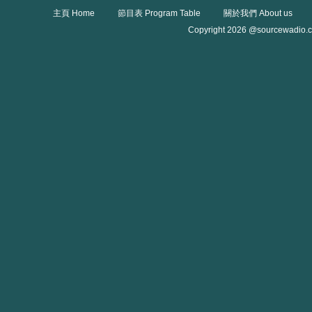
主頁 Home
節目表 Program Table
關於我們 About us
Copyright 2026 @sourcewadio.