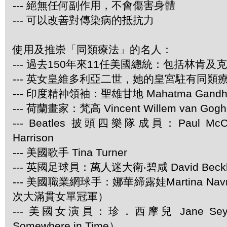
--- 絕無任何副作用，不會傷害身體
--- 可以改善對傳染病的抵抗力
使用及推崇「同類療法」的名人：
--- 過去150年來11任美國總統：包括林肯及
--- 英女皇維多利亞二世，她的皇宮駐有同類
--- 印度精神領袖：聖雄甘地 Mahatma Gandh
--- 荷蘭畫家：梵高 Vincent Willem van Gogh
--- Beatles 披頭四樂隊成員：Paul McCar
Harrison
--- 美國歌手 Tina Turner
--- 英國足球員：萬人迷大衛‧碧咸 David Beck
--- 美國職業網球手：娜華締露娃Martina Navra
次大滿貫女單冠軍）
--- 美國女演員：珍．西摩兒 Jane Se
Somewhere in Time）