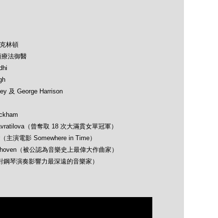
及克林頓
類療法御醫
hi
gh
 及 George Harrison
ckham
avratilova（曾奪取 18 次大滿貫女單冠軍）
（主演電影 Somewhere in Time）
 Beethoven（被公認為音樂史上最偉大作曲家）
opin（對鋼琴演奏影響力最深遠的音樂家）