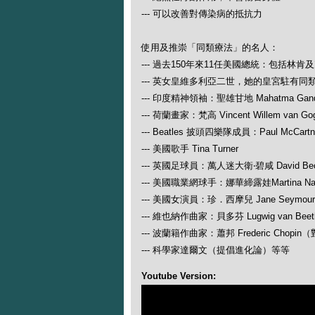
--- 可以改善對傳染病的抵抗力
使用及推崇「同類療法」的名人：
--- 過去150年來11任美國總統：包括林肯
--- 英女皇維多利亞二世，她的皇宮駐有同
--- 印度精神領袖：聖雄甘地 Mahatma Gand
--- 荷蘭畫家：梵高 Vincent Willem van Go
--- Beatles 披頭四樂隊成員：Paul McCartney
--- 美國歌手 Tina Turner
--- 英國足球員：萬人迷大衛‧碧咸 David Be
--- 美國職業網球手：娜華締露娃Martina N
--- 美國女演員：珍．西摩兒 Jane Seymour
--- 維也納作曲家：貝多芬 Lugwig van
--- 波蘭籍作曲家：蕭邦 Frederic Ch
--- 科學家達爾文（提倡進化論）等等
Youtube Version: