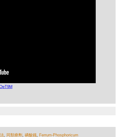
raOeT9M
法
,
同類療劑
,
磷酸鐡
,
Ferrum-Phosphoricum