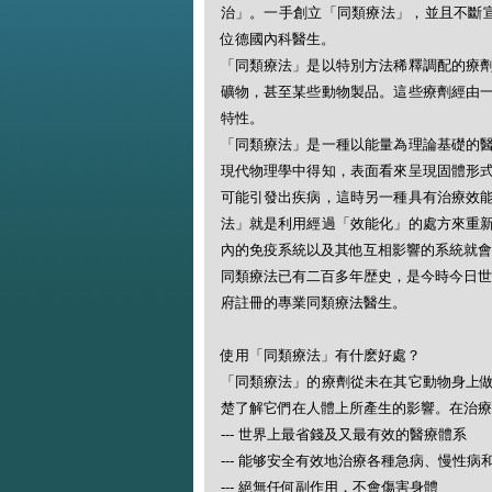
治」。一手創立「同類療法」，並且不斷宣揚此一
位德國內科醫生。
「同類療法」是以特別方法稀釋調配的療
礦物，甚至某些動物製品。這些療劑經由
特性。
「同類療法」是一種以能量為理論基礎的
現代物理學中得知，表面看來呈現固體形
可能引發出疾病，這時另一種具有治療效
法」就是利用經過「效能化」的處方來重
內的免疫系統以及其他互相影響的系統就會
同類療法已有二百多年歴史，是今時今日世
府註冊的專業同類療法醫生。
使用「同類療法」有什麽好處？
「同類療法」的療劑從未在其它動物身上
楚了解它們在人體上所產生的影響。在治療
--- 世界上最省錢及又最有效的醫療體系
--- 能够安全有效地治療各種急病、慢性病
--- 絕無任何副作用，不會傷害身體