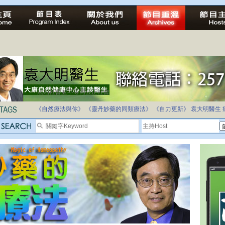
法治社會並不等同公正社會
自家教育合法化-推動多元化教育，全民學卷制
《自然療法與你》
《靈丹妙藥的同類療法》
《自力更新》
袁大明醫生