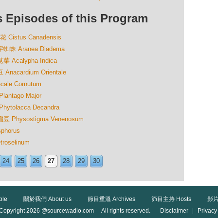
isodes of this Program
stus Canadensis
 Aranea Diadema
calypha Indica
cardium Orientale
e Cornutum
tago Major
olacca Decandra
hysostigma Venenosum
horus
oselinum
24
25
26
27
28
29
30
ble
關於我們 About us
節目重溫 Archives
節目主持 Hosts
影片
Copyright 2026 @sourcewadio.com All rights reserved.
Disclaimer
|
Privacy