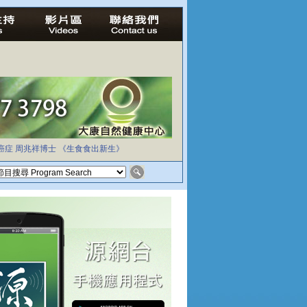
癌症
周兆祥博士
《生食食出新生》