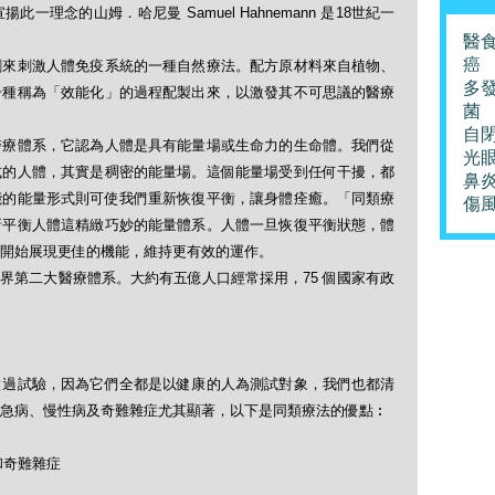
理念的山姆．哈尼曼 Samuel Hahnemann 是18世紀一
醫
癌
劑來刺激人體免疫系統的一種自然療法。配方原材料來自植物、
多
一種稱為「效能化」的過程配製出來，以激發其不可思議的醫療
菌
自
醫療體系，它認為人體是具有能量場或生命力的生命體。我們從
光
式的人體，其實是稠密的能量場。這個能量場受到任何干擾，都
鼻
能的能量形式則可使我們重新恢復平衡，讓身體痊癒。「同類療
傷
新平衡人體這精緻巧妙的能量體系。人體一旦恢復平衡狀態，體
開始展現更佳的機能，維持更有效的運作。
界第二大醫療體系。大約有五億人口經常採用，75 個國家有政
做過試驗，因為它們全都是以健康的人為測試對象，我們也都清
急病、慢性病及奇難雜症尤其顯著，以下是同類療法的優點︰
和奇難雜症