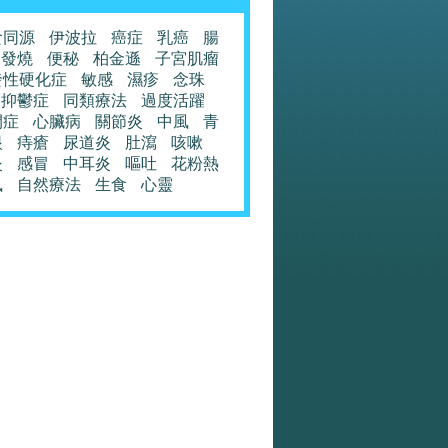
食同源
伊波拉
癌症
乳癌
腸
發燒
便秘
柏金遜
子宮肌瘤
發性硬化症
敏感
濕疹
念珠
抑鬱症
同類療法
過度活躍
閉症
心臟病
關節炎
中風
青
眼
痔瘡
尿道炎
肚瀉
咳嗽
炎
感冒
中耳炎
嘔吐
花粉熱
風
自然療法
生食
心靈