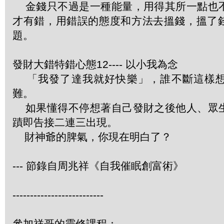
金錢只不過是一種能量，用得其所一點也
才有錯，用錯誤的態度和方法去搵錢，搵了
題。
發財大錯特錯心態12---- 以小我為念
「我發了達我就好快樂」，誰不斷這樣想
難。
如果懂得不停想著自己發財之後他人、眾
蹟即告接二連三出現。
財神爺的脾氣，你現在明白了？
--- 節錄自周兆祥《自我催眠創富術》
--------------------------
參加祥哥的靈修課程：