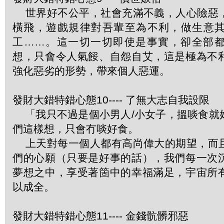
世界好不公平，社會充滿不義，人心險惡
橫飛，遊戲規律對吾輩至為不利，做生意
工……。這一切一切即使是事實，卻全部
想，只會令人氣餒、自怨自艾，這是極為不
強化惡劣的形勢，帶來個人惡運。
發財大錯特錯心態10---- 了無大志自我設限
「我只不過是個小男人/小女子，搵啖食就
們這樣想，只會冇啖好食。
上天對每一個人都有高尚偉大的期望，而
們的心願（只要是好事的話），我們每一次
夢想之中，享受著箇中的幸福滿足，宇宙所
以成全。
發財大錯特錯心態11---- 金錢骯髒邪惡