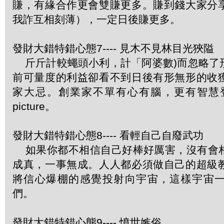
賺，有緣合作更會雙賺更多。賺到錢大家分
我詐互相刻薄），一定日後賺更多。
發財大錯特錯心態7---- 見木不見林目光狹隘
斤斤計較蠅頭小利，計「阿婆數)而忽略了
前可量度的利益卻看不到日後有形無形的收
家大忌。創業家不單有心有腦，更有智慧登
picture。
發財大錯特錯心態8---- 看輕自己自廢武功
如果你都不相信自己好棒好厲害，沒有會
成真，一事無成。人人都必須做自己的超級
將信心爆棚的感覺投射向宇宙，這樣宇宙
們。
發財大錯特錯心態9---- 憤世嫉俗