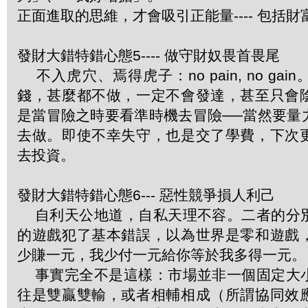
正面進取的思維，才會吸引正能量---- 包括財
發財大錯特錯心態5---- 做守財奴畏首畏尾
不入虎穴、焉得虎子：no pain, no ga
錢，甚麼都不做，一定不會發達，甚至只會
是當冒險之時要看準時機去冒險──當然要量
去做。即使不幸失守，也是交了學費，下次
去投資。
發財大錯特錯心態6--- 惡性競爭損人利己
自利天公地道，自私天理不容。二者的分
的遊戲犯了基本錯誤，以為世界是零和遊戲
少賺一元，我少付一元給你等於我多得一元。
事實完全不是這樣：市場並非一個固定大
往是雙贏雙輸，或者相輔相成（所謂協同效