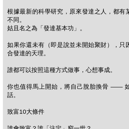
根據最新的科學研究，原來發達之人，都有
不同。
姑且名之為「發達基本功」。
如果你還未有（即是說並未開始聚財），只
合發達的天理。
誰都可以按照這種方式做事，心想事成。
你也值得馬上開始，將自己脫胎換骨 —— 
話。
致富10大條件
誰會致富？誰「注定」窮一世？