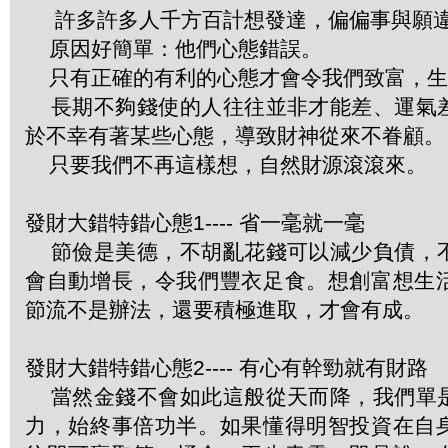
許多許多人千方百計想發達，偏偏事與願
原因好簡單：他們心態錯誤。
只有正確的有利的心態才會令我們致富，生
長期不夠錢使的人往往並非才能差、運氣
於不幸有著某些心態，導致財神從來不眷顧。
只要我們不再這樣想，自然財源滾滾來。
發財大錯特錯心態1---- 省一毫就一毫
節儉是美德，不胡亂花錢可以減少負債，
會自動增長，令我們豐衣足食。想創富想生
節流不是辦法，還要積極進取，才會有成。
發財大錯特錯心態2---- 有心有幹勁就有財路
當然金錢不會如此這般從天而降，我們單
力，始終事倍功半。如果懂得明智投資在自