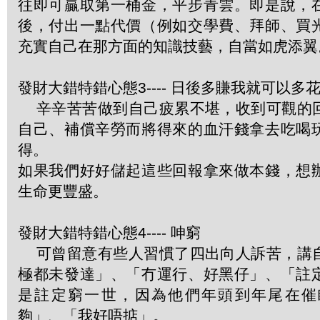
往即可贏取第一桶金，平步青雲。即是說，
後，付出一點代價（例如交學費、拜師、買
充實自己在那方面的知識技藝，自當如虎添翼
發財大錯特錯心態3---- 日後多賺我就可以多
辛辛苦苦做到自己疲累不堪，收到可觀的
自己、補償辛勞而將得來的血汗錢拿去吃喝
得。
如果我們好好儲起這些回報拿來做本錢，想
生命更豐盛。
發財大錯特錯心態4---- 呻窮
可曾留意有些人習慣了四出向人訴苦，講
極都未發達」、「冇運行、好黑仔」、「註
是註定窮一世，因為他們年頭到年尾在催
夠」、「我好唔掂」。