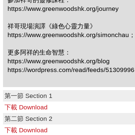
https://www.greenwoodshk.org/journey
祥哥現場演譯《綠色心靈力量》
https://www.greenwoodshk.org/simonc
更多阿祥的生命智慧：
https://www.greenwoodshk.org/blog
https://wordpress.com/read/feeds/51309996
第一節 Section 1
下載 Download
第二節 Section 2
下載 Download