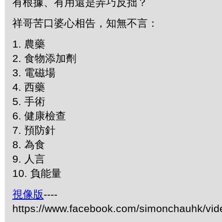
有根據、有用還是弄巧反拙？
祥哥苦口婆心相告，知無不言：
1. 農藥
2. 食物添加劑
3. 電磁場
4. 西藥
5. 手術
6. 健康檢查
7. 預防針
8. 為食
9. 人言
10. 負能量
視像版
----
https://www.facebook.com/simonchauhk/vi