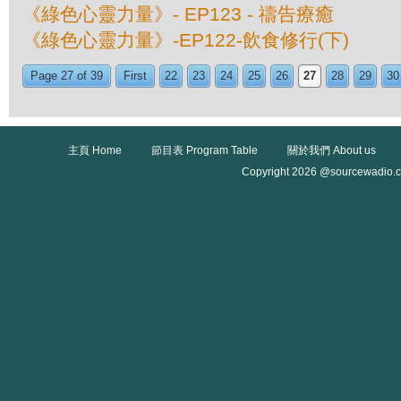
《綠色心靈力量》- EP123 - 禱告療癒
《綠色心靈力量》-EP122-飲食修行(下)
Page 27 of 39
First
22
23
24
25
26
27
28
29
30
主頁 Home
節目表 Program Table
關於我們 About us
Copyright 2026 @sourcewadio.