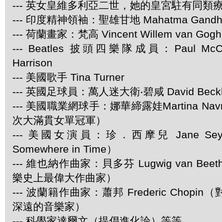
--- 英女皇維多利亞二世，她的皇宮駐有同類
--- 印度精神領袖：聖雄甘地 Mahatma Gandh
--- 荷蘭畫家：梵高 Vincent Willem van Gogh
--- Beatles 披頭四樂隊成員：Paul McCar
Harrison
--- 美國歌手 Tina Turner
--- 英國足球員：萬人迷大衛‧碧咸 David Beck
--- 美國職業網球手：娜華締露娃Martina Navra
次大滿貫女單冠軍）
--- 美國女演員：珍．西摩兒 Jane Se
Somewhere in Time）
--- 維也納作曲家：貝多芬 Lugwig van Be
樂史上最偉大作曲家）
--- 波蘭籍作曲家：蕭邦 Frederic Chop
深遠的音樂家）
--- 科學家達爾文（提倡進化論）等等