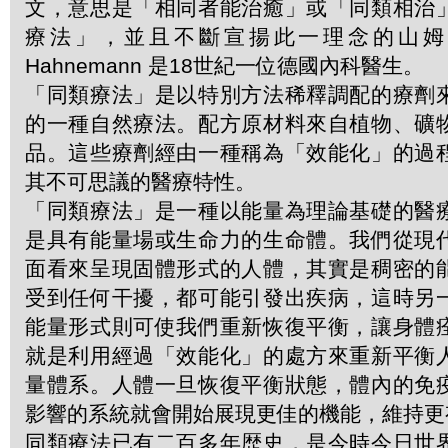
文，意思是「相同者能治癒」或「同類相治
療法」，並且不斷宣揚此一理念的山姆．哈
Hahnemann 是18世紀一位德國內科醫生。
「同類療法」是以特別方法稀釋調配的療劑
的一種自然療法。配方原材料來自植物、礦
品。這些療劑經由一種稱為「效能化」的過
其不可思議的醫療特性。
「同類療法」是一種以能量為理論基礎的醫
是具有能量場或生命力的生命體。我們從現
面看來呈現固體形式的人體，其實是稠密的
受到任何干擾，都可能引發出疾病，這時另
能量形式則可使我們重新恢復平衡，讓身體
就是利用經過「效能化」的處方來重新平衡
量體系。人體一旦恢復平衡狀態，體內的免
影響的系統就會開始展現更佳的機能，維持更
同類療法已有二百多年歴史，是今時今日世