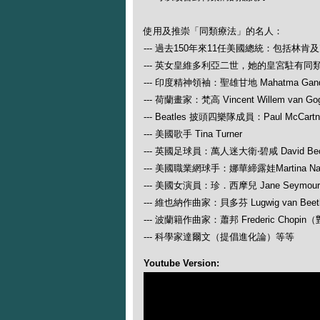
使用及推崇「同類療法」的名人：
--- 過去150年來11任美國總統：包括林肯
--- 英女皇維多利亞二世，她的皇宮駐有同
--- 印度精神領袖：聖雄甘地 Mahatma Gand
--- 荷蘭畫家：梵高 Vincent Willem van Go
--- Beatles 披頭四樂隊成員：Paul McCartney
--- 美國歌手 Tina Turner
--- 英國足球員：萬人迷大衛‧碧咸 David Be
--- 美國職業網球手：娜華締露娃Martina N
--- 美國女演員：珍．西摩兒 Jane Seymour
--- 維也納作曲家：貝多芬 Lugwig van
--- 波蘭籍作曲家：蕭邦 Frederic Ch
--- 科學家達爾文（提倡進化論）等等
Youtube Version: