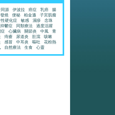
食同源
伊波拉
癌症
乳癌
腸
發燒
便秘
柏金遜
子宮肌瘤
發性硬化症
敏感
濕疹
念珠
抑鬱症
同類療法
過度活躍
閉症
心臟病
關節炎
中風
青
眼
痔瘡
尿道炎
肚瀉
咳嗽
炎
感冒
中耳炎
嘔吐
花粉熱
風
自然療法
生食
心靈