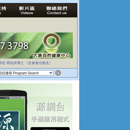
癌症
周兆祥博士
《生食食出新生》