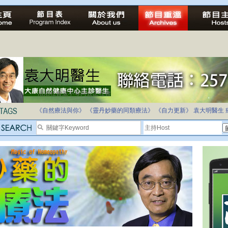
法治社會並不等同公正社會
自家教育合法化-推動多元化教育，全民學卷制
《自然療法與你》
《靈丹妙藥的同類療法》
《自力更新》
袁大明醫生