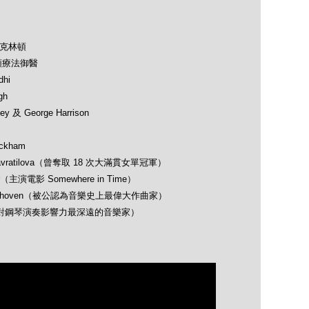
及克林頓
類療法御醫
hi
gh
 及 George Harrison
ckham
avratilova（曾奪取 18 次大滿貫女單冠軍）
（主演電影 Somewhere in Time）
 Beethoven（被公認為音樂史上最偉大作曲家）
opin（對鋼琴演奏影響力最深遠的音樂家）