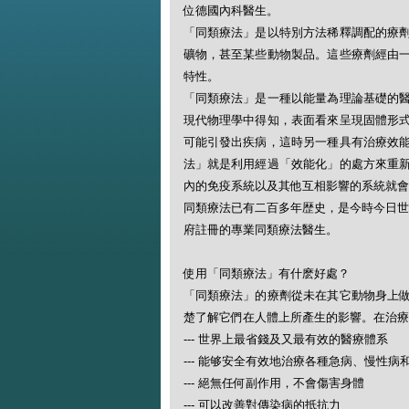
位德國內科醫生。
「同類療法」是以特別方法稀釋調配的療
礦物，甚至某些動物製品。這些療劑經由
特性。
「同類療法」是一種以能量為理論基礎的
現代物理學中得知，表面看來呈現固體形
可能引發出疾病，這時另一種具有治療效
法」就是利用經過「效能化」的處方來重
內的免疫系統以及其他互相影響的系統就會
同類療法已有二百多年歴史，是今時今日世
府註冊的專業同類療法醫生。
使用「同類療法」有什麽好處？
「同類療法」的療劑從未在其它動物身上
楚了解它們在人體上所產生的影響。在治療
--- 世界上最省錢及又最有效的醫療體系
--- 能够安全有效地治療各種急病、慢性病
--- 絕無任何副作用，不會傷害身體
--- 可以改善對傳染病的抵抗力