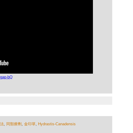
hgap-bQ
法
,
同類療劑
,
金印草
,
Hydrastis-Canadensis