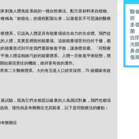
劑來刺激人體免疫系統的一種自然療法。配方原材料來自植物、
醫
癌
一種稱為「效能化」的過程配製出來，以激發其不可思議的醫療
多
菌
醫療體系，它認為人體是具有能量場或生命力的生命體。我們從
自
式的人體，其實是稠密的能量場。這個能量場受到任何干擾，都
光
能的能量形式則可使我們重新恢復平衡，讓身體痊癒。「同類療
鼻
新平衡人體這精緻巧妙的能量體系。人體一旦恢復平衡狀態，體
傷
開始展現更佳的機能，維持更有效的運作。
界第二大醫療體系。大約有五億人口經常採用，75 個國家有政
做過試驗，因為它們全都是以健康的人為測試對象，我們也都清
急病、慢性病及奇難雜症尤其顯著，以下是同類療法的優點︰
和奇難雜症