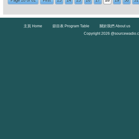
Page 28 of 81
First
23
24
25
26
27
28
29
30
31
主頁 Home
節目表 Program Table
關於我們 About us
Copyright 2026 @sourcewadio.