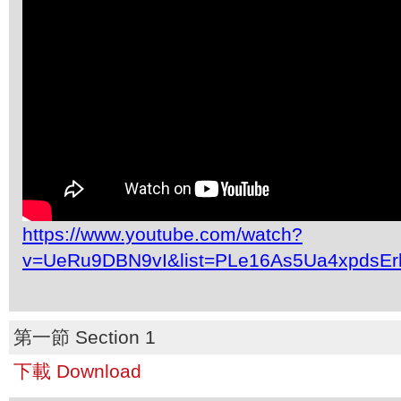
https://www.youtube.com/watch?
v=UeRu9DBN9vI&list=PLe16As5Ua4xpdsEr
第一節 Section 1
下載 Download