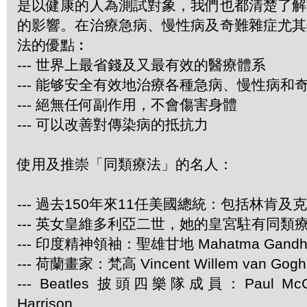
是以健康的人為測試對象，我們也都清楚了解
的影響。在治療急病、慢性病及奇難雜症尤其
法的優點︰
--- 世界上最省錢及又最有效的醫療體系
--- 能够安全有效地治療各種急病、慢性病和
--- 絕無任何副作用，不會傷害身體
--- 可以改善對傳染病的抵抗力
使用及推崇「同類療法」的名人：
--- 過去150年來11任美國總統：包括林肯及
--- 英女皇維多利亞二世，她的皇宮駐有同類
--- 印度精神領袖：聖雄甘地 Mahatma Gandh
--- 荷蘭畫家：梵高 Vincent Willem van Gogh
--- Beatles 披頭四樂隊成員：Paul McCa
Harrison