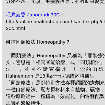
分泌不足、禿頭、毛髮脫落等，亦有助白髮變
毛果芸香 Jaborandi 30C
：
http://online.healthshop.com.hk/index.php/c
30c.html
何謂同類療法 Homeopathy？
「同類療法」Homeopathy 又稱為「順
文，意思是「相同者能治癒」或「同類相治」
法」，並且不斷宣揚此一理念的山姆．哈
Hahnemann 是18世紀一位德國內科醫生。
「同類療法」是以特別方法稀釋調配的療劑來
一種自然療法。配方原材料來自植物、礦物，
這些療劑經由一種稱為「效能化」的過程配製
思議的醫療特性。