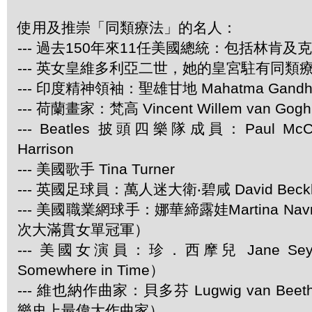
使用及推崇「同類療法」的名人：
--- 過去150年來11任美國總統：包括林肯及
--- 英女皇維多利亞二世，她的皇宮駐有同類
--- 印度精神領袖：聖雄甘地 Mahatma Gandh
--- 荷蘭畫家：梵高 Vincent Willem van Gogh
--- Beatles 披頭四樂隊成員：Paul McCar
Harrison
--- 美國歌手 Tina Turner
--- 英國足球員：萬人迷大衛‧碧咸 David Beck
--- 美國職業網球手：娜華締露娃Martina Navra
次大滿貫女單冠軍）
--- 美國女演員：珍．西摩兒 Jane Se
Somewhere in Time）
--- 維也納作曲家：貝多芬 Lugwig van Be
樂史上最偉大作曲家）