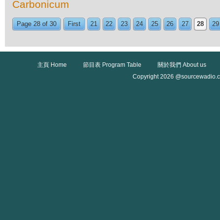
Carbonicum
Page 28 of 30
First
21
22
23
24
25
26
27
28
29
主頁 Home
節目表 Program Table
關於我們 About us
Copyright 2026 @sourcewadio.