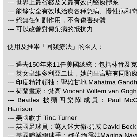
--- 世界上最省錢及又最有效的醫療體系
--- 能够安全有效地治療各種急病、慢性病和
--- 絕無任何副作用，不會傷害身體
--- 可以改善對傳染病的抵抗力
使用及推崇「同類療法」的名人：
--- 過去150年來11任美國總統：包括林肯及
--- 英女皇維多利亞二世，她的皇宮駐有同類
--- 印度精神領袖：聖雄甘地 Mahatma Gandh
--- 荷蘭畫家：梵高 Vincent Willem van Gogh
--- Beatles 披頭四樂隊成員：Paul McCar
Harrison
--- 美國歌手 Tina Turner
--- 英國足球員：萬人迷大衛‧碧咸 David Beck
--- 美國職業網球手：娜華締露娃Martina Navra