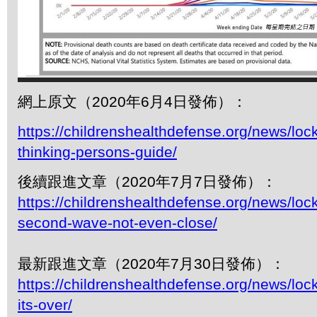
網上原文（2020年6月4日發佈）：
https://childrenshealthdefense.org/news/lo
thinking-persons-guide/
後續跟進文章（2020年7月7日發佈）：
https://childrenshealthdefense.org/news/lo
second-wave-not-even-close/
最新跟進文章（2020年7月30日發佈）：
https://childrenshealthdefense.org/news/lo
its-over/