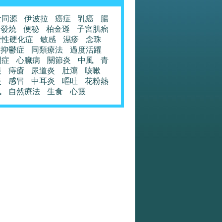
食同源
伊波拉
癌症
乳癌
腸
發燒
便秘
柏金遜
子宮肌瘤
發性硬化症
敏感
濕疹
念珠
抑鬱症
同類療法
過度活躍
閉症
心臟病
關節炎
中風
青
眼
痔瘡
尿道炎
肚瀉
咳嗽
炎
感冒
中耳炎
嘔吐
花粉熱
風
自然療法
生食
心靈