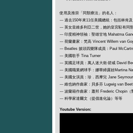
使用及推崇「同類療法」的名人：
--- 過去150年來11任美國總統：包括林肯
--- 英女皇維多利亞二世，她的皇宮駐有同
--- 印度精神領袖：聖雄甘地 Mahatma Gand
--- 荷蘭畫家：梵高 Vincent Willem van Go
--- Beatles 披頭四樂隊成員：Paul McCartney
--- 美國歌手 Tina Turner
--- 英國足球員：萬人迷大衛‧碧咸 David Be
--- 美國職業網球手：娜華締露娃Martina N
--- 美國女演員：珍．西摩兒 Jane Seymour
--- 維也納作曲家：貝多芬 Lugwig van
--- 波蘭籍作曲家：蕭邦 Frederic Ch
--- 科學家達爾文（提倡進化論）等等
Youtube Version: