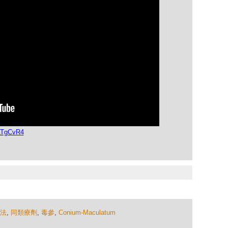
LTgCvR4
法
,
同類療劑
,
毒參
,
Conium-Maculatum