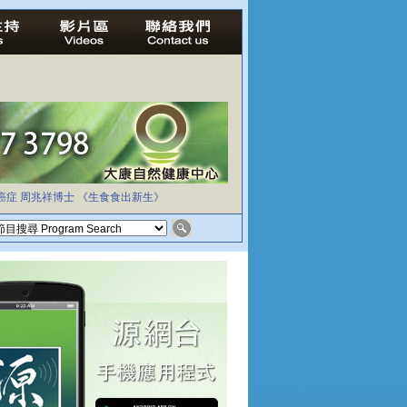
癌症
周兆祥博士
《生食食出新生》