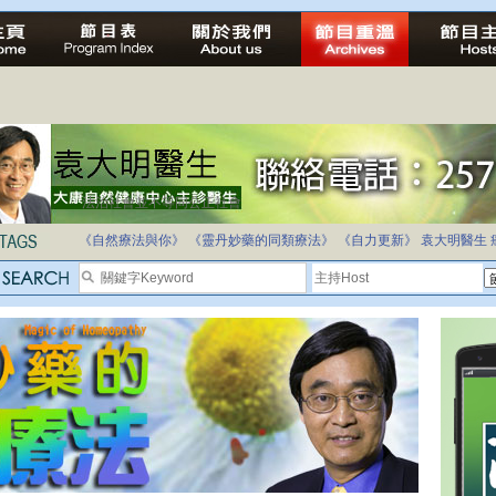
法治社會並不等同公正社會
自家教育合法化-推動多元化教育，全民學卷制
《自然療法與你》
《靈丹妙藥的同類療法》
《自力更新》
袁大明醫生