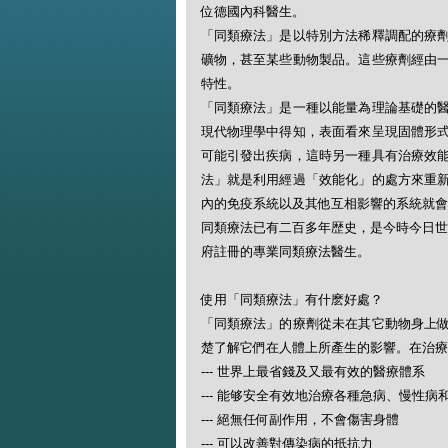
位德國內科醫生。
「同類療法」是以特別方法稀釋調配的療
礦物，甚至某些動物製品。這些療劑經由
特性。
「同類療法」是一種以能量為理論基礎的
現代物理學中得知，表面看來呈現固體形
可能引發出疾病，這時另一種具有治療效
法」就是利用經過「效能化」的處方來重
內的免疫系統以及其他互相影響的系統就會
同類療法已有二百多年歴史，是今時今日世
府註冊的專業同類療法醫生。
使用「同類療法」有什麽好處？
「同類療法」的療劑從未在其它動物身上
楚了解它們在人體上所產生的影響。在治療
--- 世界上最省錢及又最有效的醫療體系
--- 能够安全有效地治療各種急病、慢性病
--- 絕無任何副作用，不會傷害身體
--- 可以改善對傳染病的抵抗力