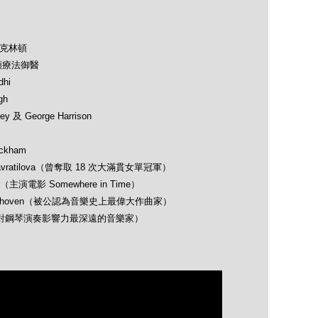
及克林頓
類療法御醫
hi
gh
 及 George Harrison
ckham
avratilova（曾奪取 18 次大滿貫女單冠軍）
（主演電影 Somewhere in Time）
 Beethoven（被公認為音樂史上最偉大作曲家）
opin（對鋼琴演奏影響力最深遠的音樂家）