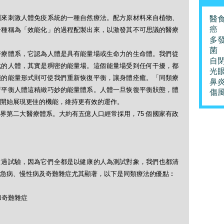
劑來刺激人體免疫系統的一種自然療法。配方原材料來自植物、
醫
癌
一種稱為「效能化」的過程配製出來，以激發其不可思議的醫療
多
菌
醫療體系，它認為人體是具有能量場或生命力的生命體。我們從
自
式的人體，其實是稠密的能量場。這個能量場受到任何干擾，都
光
能的能量形式則可使我們重新恢復平衡，讓身體痊癒。「同類療
鼻
新平衡人體這精緻巧妙的能量體系。人體一旦恢復平衡狀態，體
傷
開始展現更佳的機能，維持更有效的運作。
界第二大醫療體系。大約有五億人口經常採用，75 個國家有政
做過試驗，因為它們全都是以健康的人為測試對象，我們也都清
急病、慢性病及奇難雜症尤其顯著，以下是同類療法的優點︰
和奇難雜症