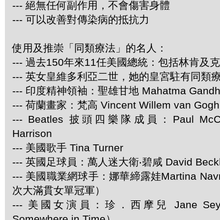
--- 絕無任何副作用，不會傷害身體
--- 可以改善對傳染病的抵抗力
使用及推崇「同類療法」的名人：
--- 過去150年來11任美國總統：包括林肯及
--- 英女皇維多利亞二世，她的皇宮駐有同類
--- 印度精神領袖：聖雄甘地 Mahatma Gandh
--- 荷蘭畫家：梵高 Vincent Willem van Gogh
--- Beatles 披頭四樂隊成員：Paul McCar
Harrison
--- 美國歌手 Tina Turner
--- 英國足球員：萬人迷大衛‧碧咸 David Beck
--- 美國職業網球手：娜華締露娃Martina Navra
次大滿貫女單冠軍）
--- 美國女演員：珍．西摩兒 Jane Se
Somewhere in Time）