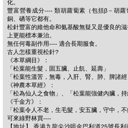
化。
豐富營養成分---- 類胡蘿蔔素（包括β－胡
銅、硒等它都有。
松針豐富的維他命和氨基酸無疑又是優良的滋
上更能標本兼治。
無任何毒副作用---- 適合長期服食。
古人怎樣重視松針?
《本草綱目》：
「松葉能生髮，固五臟、止飢、延壽」
「松葉性溫苦，無毒，入肝、腎、肺、脾諸經
《神農本草經》：
「松為仙人之食物」、「松葉能強健內臟，持
《千金方》：
「松葉令人不老，生毛髮，安五臟，守中，不
可來綠野林買----
【地址】 香港九龍尖沙咀金巴利道25號長利商