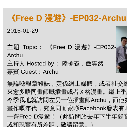
《Free D 漫遊》-EP032-Archu
2015-01-29
主題 Topic： 《Free D 漫遊》-EP032-
Archu
主持人 Hosted by： 陸捌義，傲雲然
嘉賓 Guest：Archu
無論喺報章雜誌，定係網上媒體，或者社交
來愈多唔同畫師嘅插畫或者Ｘ格漫畫。繼上季訪
今季我地就訪問左另一位插畫師Archu，而佢亦
畫作嘅年代，究竟同而家喺Facebook發表
一齊Free D漫遊！（此訪問於去年下半年
或和現實有所差距，敬請留意。）