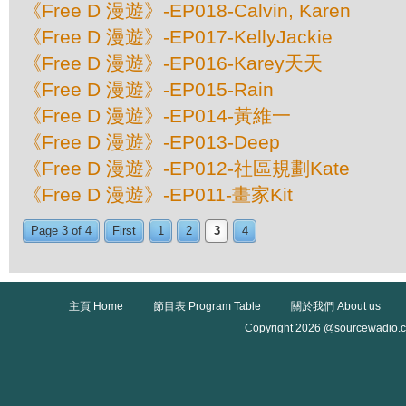
《Free D 漫遊》-EP018-Calvin, Karen
《Free D 漫遊》-EP017-KellyJackie
《Free D 漫遊》-EP016-Karey天天
《Free D 漫遊》-EP015-Rain
《Free D 漫遊》-EP014-黃維一
《Free D 漫遊》-EP013-Deep
《Free D 漫遊》-EP012-社區規劃Kate
《Free D 漫遊》-EP011-畫家Kit
Page 3 of 4
First
1
2
3
4
主頁 Home
節目表 Program Table
關於我們 About us
Copyright 2026 @sourcewadio.