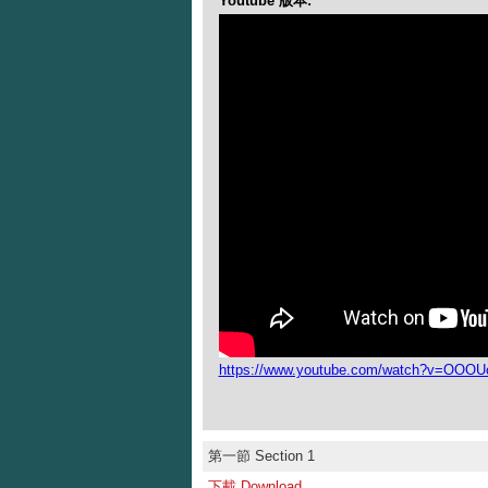
Youtube 版本:
https://www.youtube.com/watch?v=OOO
第一節 Section 1
下載 Download