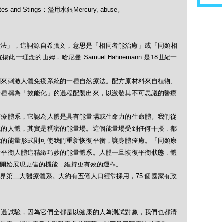
tes and Stings：濫用水銀Mercury, abuse。
「順勢療法」，這詞源自希臘文，意思是「相同者能治癒」或「同類相
理念的山姆．哈尼曼 Samuel Hahnemann 是18世紀一
劑來刺激人體免疫系統的一種自然療法。配方原材料來自植物、
一種稱為「效能化」的過程配製出來，以激發其不可思議的醫療
醫療體系，它認為人體是具有能量場或生命力的生命體。我們從
式的人體，其實是稠密的能量場。這個能量場受到任何干擾，都
能的能量形式則可使我們重新恢復平衡，讓身體痊癒。「同類療
新平衡人體這精緻巧妙的能量體系。人體一旦恢復平衡狀態，體
開始展現更佳的機能，維持更有效的運作。
界第二大醫療體系。大約有五億人口經常採用，75 個國家有政
做過試驗，因為它們全都是以健康的人為測試對象，我們也都清