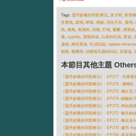
Tags:
靈丹妙藥的同類療法
,
袁大明
,
順勢
性發燒
,
虛弱
,
哮喘
,
便秘
,
消化不良
,
瘦弱
,
病
,
痛風
,
風濕病
,
頭痛
,
打嗝
,
憂鬱
,
膀胱炎
毒
,
syphilis
,
膀胱疾病
,
白萊特氏病
,
腎炎
,
遺精
,
痛性尿淋
,
乳頭回縮
,
nipples-retracte
粗糙
,
黴菌病
,
頭髮相互纏繞糾結
,
皮脂溢
,
本節目其他主題 Others Ep
《靈丹妙藥的同類療法》- EP277 - 疥瘡毒素 
《靈丹妙藥的同類療法》- EP276 - 藥喇叭 Ja
《靈丹妙藥的同類療法》- EP275 -番紅花 Croc
《靈丹妙藥的同類療法》- EP274 -碳酸鋇 Baryt
《靈丹妙藥的同類療法》- EP273 -肺結核病質 B
《靈丹妙藥的同類療法》- EP272 -氯化鈉金 Auru
《靈丹妙藥的同類療法》- EP271 -氯化金Aurum
《靈丹妙藥的同類療法》- EP270 -蘆筍 Asparag
《靈丹妙藥的同類療法》- EP269 -黃花馬利筋 As