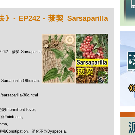
P242 - 菝契 Sarsaparilla
- 菝契 Sarsaparilla
illa Officinalis
/sarsaparilla-30c.html
ntermittent fever。
虛弱Faintness。
thma。
s：便秘Constipation。消化不良Dyspepsia。