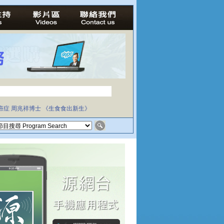
癌症
周兆祥博士
《生食食出新生》