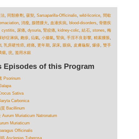
療法
,
同類療劑
,
菝契
,
Sarsaparilla-Officinalis
,
wild-licorice
,
間歇
emaciation
,
消瘦
,
腺體腫大
,
血液疾病
,
blood-disorders
,
骨骼疾
,
cystitis
,
尿痛
,
dysuria
,
腎絞痛
,
kidney-colic
,
結石
,
stones
,
梅
尿砂症淋病
,
皰疹
,
疝氣
,
小腸氣
,
腎病
,
手淫不良影響
,
精索腫脹
,
d
,
乳房硬性癌
,
經痛
,
更年期
,
尿床
,
眼病
,
皮膚龜裂
,
爆疹
,
雙手
潰瘍
,
疣
,
濫用水銀
isodes of this Program
Psorinum
lapa
us Sativa
a Carbonica
acillinum
m Muriaticum Natronatum
 Muriaticum
us Officinalis
clepias Tuberosa