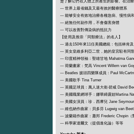
楚了解它們在人體上所產生的影響。在治療
--- 世界上最省錢及又最有效的醫療體系
--- 能够安全有效地治療各種急病、慢性病
--- 絕無任何副作用，不會傷害身體
--- 可以改善對傳染病的抵抗力
【使用及推崇「同類療法」的名人】
--- 過去150年來11任美國總統：包括林肯
--- 英女皇維多利亞二世，她的皇宮駐有同
--- 印度精神領袖：聖雄甘地 Mahatma Gand
--- 荷蘭畫家：梵高 Vincent Willem van Go
--- Beatles 披頭四樂隊成員：Paul McCartney
--- 美國歌手 Tina Turner
--- 英國足球員：萬人迷大衛‧碧咸 David Be
--- 美國職業網球手：娜華締露娃Martina N
--- 美國女演員：珍．西摩兒 Jane Seymour
--- 維也納作曲家：貝多芬 Lugwig van
--- 波蘭籍作曲家：蕭邦 Frederic Ch
--- 科學家達爾文（提倡進化論）等等