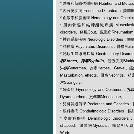
* 營養和新陳代謝疾病 Nutrition and Metabol
* 內分泌疾病 Endocrine Disorders：腺體腫大
* 血液學和腫瘤學 Hematology and Oncolo
* 肌肉骨骼和結締組織疾病 Musculoskeletal
disorders。痛風Gout。風濕病Rheumatis
* 神經系統疾病 Neurologic Disorders：頭
* 精神病 Psychiatric Disorders：憂鬱Mela
* 泌尿生殖系統疾病 Genitourinary Disorde
石Stones。梅毒Syphilis
。膀胱疾病Bladde
淋病Gonorrhea。皰疹Herpes。Gravel。
Masturbation, effects。腎炎Nephritis
淋Strangury。
* 婦產科 Gynecology and Obsterics：
乳頭回
Dysmenorrhea。更年期Menopause。
* 兒科與遺傳學 Pediatrics and Genetics
* 眼科疾病 Ophthalmologic Disorders：眼
* 皮膚科疾病 Dermatologic Disorde
chapped。黴菌病Mycosis。頭髮相互纏繞糾
Warts。