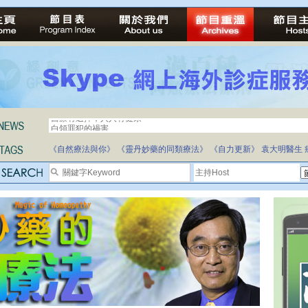
白領罪犯的禍害
《自然療法與你》
《靈丹妙藥的同類療法》
《自力更新》
袁大明醫生