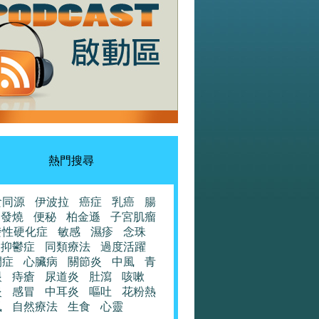
熱門搜尋
食同源
伊波拉
癌症
乳癌
腸
發燒
便秘
柏金遜
子宮肌瘤
發性硬化症
敏感
濕疹
念珠
抑鬱症
同類療法
過度活躍
閉症
心臟病
關節炎
中風
青
眼
痔瘡
尿道炎
肚瀉
咳嗽
炎
感冒
中耳炎
嘔吐
花粉熱
風
自然療法
生食
心靈