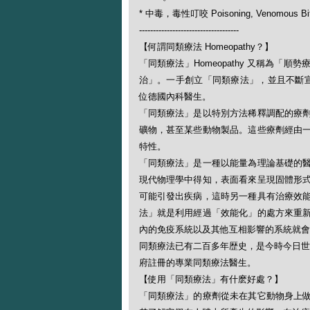
* 中毒，毒性叮咬 Poisoning, Venomous Bi
------------------------------------
【何謂同類療法 Homeopathy？】
「同類療法」Homeopathy 又稱為
治」。一手創立「同類療法」，並且不斷宣揚此一
位德國內科醫生。
「同類療法」是以特別方法稀釋調配的療
礦物，甚至某些動物製品。這些療劑經由
特性。
「同類療法」是一種以能量為理論基礎的
現代物理學中得知，表面看來呈現固體形
可能引發出疾病，這時另一種具有治療效
法」就是利用經過「效能化」的處方來重
內的免疫系統以及其他互相影響的系統就會
同類療法已有二百多年歴史，是今時今日世
府註冊的專業同類療法醫生。
【使用「同類療法」有什麽好處？】
「同類療法」的療劑從未在其它動物身上