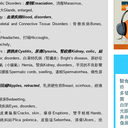
ic Disorders：
瘦弱Emaciation
。消瘦Marasmus。
Glands, enlarged。
gy：
血液疾病Blood, disorders
。
 and Connective Tissue Disorders：骨骼疾病Bones,
m。
痛Headaches。打嗝Hiccoughs。
ncholy。
rs：
膀胱炎Cystitis。尿痛Dysuria。腎絞痛Kidney, colic。結
r, disorders。白萊特氏病（腎臟炎）Bright’s disease。尿砂症
疝氣（小腸氣）Hernia。腎病Kidney, disorders。手淫的不良影響
。精索腫脹Spermatic cords, swelling。遺精Spermatorrhea。痛性尿
醫
縮Nipples, retracted
。乳房硬性癌Breast, scirrhous。經痛
癌
多
菌
：尿床Bedwetting。
自
睛疾病Eyes, disorders。
光
rs：皮膚龜裂Cracks, skin。爆疹Eruptions。雙手粗糙Hands,
鼻
結Plica polonica。皮脂溢Seborrhea。潰瘍Ulcers。疣
傷