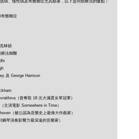
急病、慢性病及奇難雜症尤其顯著，以下是同類療法的優點︰
和奇難雜症
及克林頓
類療法御醫
hi
gh
 及 George Harrison
ckham
avratilova（曾奪取 18 次大滿貫女單冠軍）
（主演電影 Somewhere in Time）
 Beethoven（被公認為音樂史上最偉大作曲家）
opin（對鋼琴演奏影響力最深遠的音樂家）