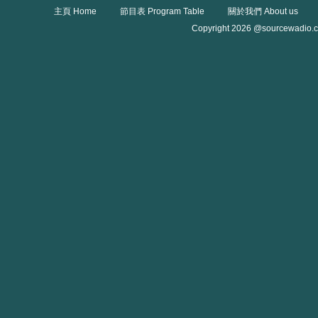
主頁 Home
節目表 Program Table
關於我們 About us
Copyright 2026 @sourcewadio.