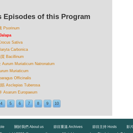
isodes of this Program
Psorinum
alapa
us Sativa
a Carbonica
acillinum
m Muriaticum Natronatum
 Muriaticum
us Officinalis
clepias Tuberosa
sarum Europaeum
4
5
6
7
8
9
10
ble
關於我們 About us
節目重溫 Archives
節目主持 Hosts
影片