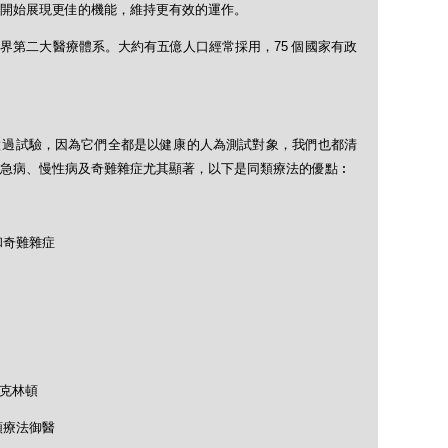
開始展現更佳的機能，維持更有效的運作。
界第二大醫療體系。大約有五億人口經常採用，75 個國家有政
做過試驗，因為它們全都是以健康的人為測試對象，我們也都清
急病、慢性病及奇難雜症尤其顯著，以下是同類療法的優點︰
和奇難雜症
及克林頓
類療法御醫