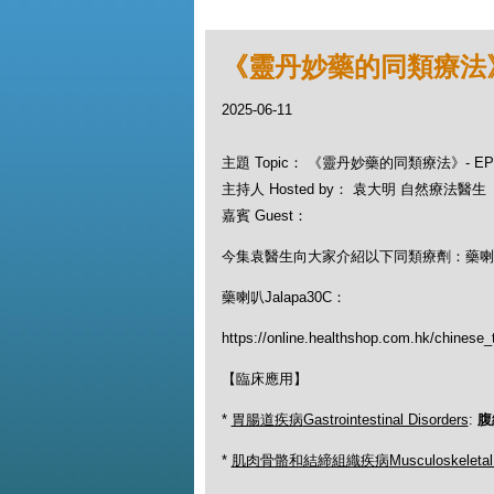
《靈丹妙藥的同類療法》- E
2025-06-11
主題 Topic： 《靈丹妙藥的同類療法》- EP276
主持人 Hosted by： 袁大明 自然療法醫生
嘉賓 Guest：
今集袁醫生向大家介紹以下同類療劑：藥喇叭J
藥喇叭Jalapa30C：
https://online.healthshop.com.hk/chinese_
【臨床應用】
*
胃腸道疾病
Gastrointestinal Disorders
:
腹
*
肌肉骨骼和結締組織疾病
Musculoskeletal