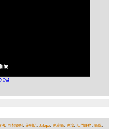
OjCy4
療法
,
同類療劑
,
藥喇叭
,
Jalapa
,
腹絞痛
,
腹瀉
,
肛門腫痛
,
痛風
,