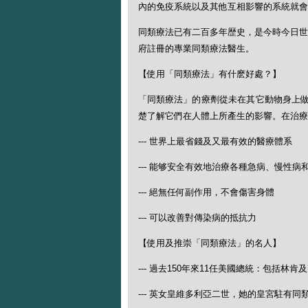
內的免疫系統以及其他互相影響的系統就會
同類療法已有二百多年歴史，是今時今日世
府註冊的專業同類療法醫生。
【使用「同類療法」有什麽好處？】
「同類療法」的療劑從未在其它動物身上
楚了解它們在人體上所產生的影響。在治療
--- 世界上最省錢及又最有效的醫療體系
--- 能够安全有效地治療各種急病、慢性病
--- 絕無任何副作用，不會傷害身體
--- 可以改善對傳染病的抵抗力
【使用及推崇「同類療法」的名人】
--- 過去150年來11任美國總統：包括林肯
--- 英女皇維多利亞二世，她的皇宮駐有同