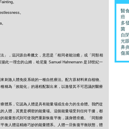
ainting。
醫
tlessness。
癌
多
za。
菌
自
光
鼻
傷
「順勢療法」，這詞源自希臘文，意思是「相同者能治癒」或「同類相
理念的山姆．哈尼曼 Samuel Hahnemann 是18世紀一
劑來刺激人體免疫系統的一種自然療法。配方原材料來自植物、
一種稱為「效能化」的過程配製出來，以激發其不可思議的醫療
醫療體系，它認為人體是具有能量場或生命力的生命體。我們從
式的人體，其實是稠密的能量場。這個能量場受到任何干擾，都
能的能量形式則可使我們重新恢復平衡，讓身體痊癒。「同類療
新平衡人體這精緻巧妙的能量體系。人體一旦恢復平衡狀態，體