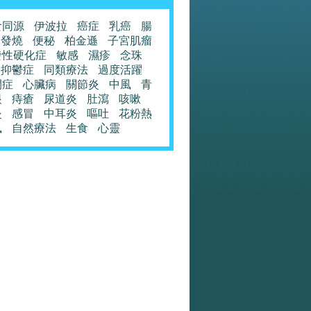
食同源
伊波拉
癌症
乳癌
腸
發燒
便秘
柏金遜
子宮肌瘤
發性硬化症
敏感
濕疹
念珠
抑鬱症
同類療法
過度活躍
閉症
心臟病
關節炎
中風
青
眼
痔瘡
尿道炎
肚瀉
咳嗽
炎
感冒
中耳炎
嘔吐
花粉熱
風
自然療法
生食
心靈