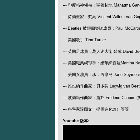
--- 印度精神領袖：聖雄甘地 Mahatma Gand
--- 荷蘭畫家：梵高 Vincent Willem van Go
--- Beatles 披頭四樂隊成員：Paul McCartney
--- 美國歌手 Tina Turner
--- 英國足球員：萬人迷大衛‧碧咸 David Be
--- 美國職業網球手：娜華締露娃Martina N
--- 美國女演員：珍．西摩兒 Jane Seymour
--- 維也納作曲家：貝多芬 Lugwig van
--- 波蘭籍作曲家：蕭邦 Frederic Ch
--- 科學家達爾文（提倡進化論）等等
Youtube 版本: