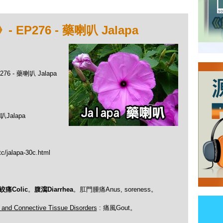
P276 - 藥喇叭 Jalapa
 - 藥喇叭 Jalapa
alapa
tc/jalapa-30c.html
絞痛Colic
。
腹瀉Diarrhea
。肛門腫痛Anus, soreness。
 and Connective Tissue Disorders
: 痛風Gout。