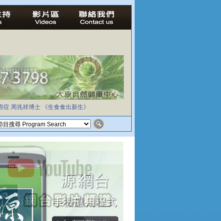
癌症
周兆祥博士
《生食食出新生》