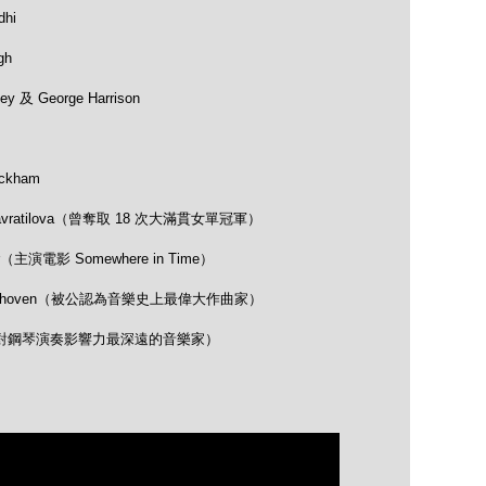
hi
gh
 及 George Harrison
ckham
avratilova（曾奪取 18 次大滿貫女單冠軍）
（主演電影 Somewhere in Time）
 Beethoven（被公認為音樂史上最偉大作曲家）
opin（對鋼琴演奏影響力最深遠的音樂家）