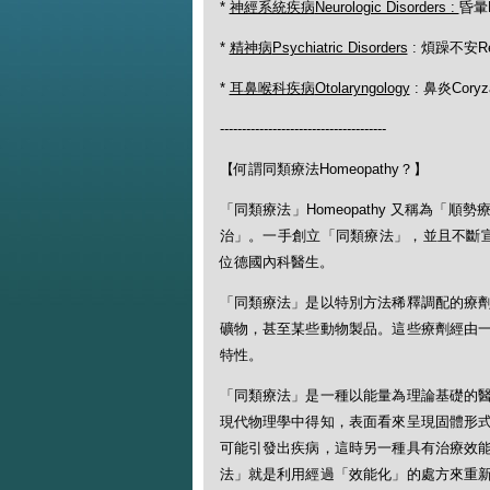
*
神經系統疾病
Neurologic Disorders :
昏暈F
*
精神病
Psychiatric Disorders
: 煩躁不安Res
*
耳鼻喉科疾病
Otolaryngology
: 鼻炎Cory
--------------------------------------
【何謂同類療法Homeopathy？】
「同類療法」Homeopathy 又稱為
治」。一手創立「同類療法」，並且不斷宣揚此一
位德國內科醫生。
「同類療法」是以特別方法稀釋調配的療
礦物，甚至某些動物製品。這些療劑經由
特性。
「同類療法」是一種以能量為理論基礎的
現代物理學中得知，表面看來呈現固體形
可能引發出疾病，這時另一種具有治療效
法」就是利用經過「效能化」的處方來重