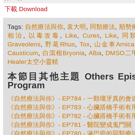
下載 Download
Tags:
自然療法與你
,
袁大明
,
同類療法
,
順勢
相治
,
以毒攻毒
,
Like
,
Cures
,
Like
,
同
Graveolens
,
野葛Rhus
,
Tox
,
山金車Arnica
Causticum
,
白瀉根Bryonia
,
Alba
,
DMSO
Healer太空小靈精
本節目其他主題 Others Episod
Program
《自然療法與你》- EP784 - 一顆壞牙真的
《自然療法與你》- EP783 - 心臟搭橋手術
《自然療法與你》- EP782 - 心臟搭橋手術
《自然療法與你》- EP781 - 醫院變成鬼門關
《自然療法與你》- EP780 - 淋巴癌的同類療