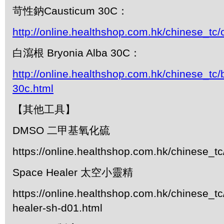
苛性鈉Causticum 30C：
http://online.healthshop.com.hk/chinese_tc
白瀉根 Bryonia Alba 30C：
http://online.healthshop.com.hk/chinese_tc/
30c.html
【其他工具】
DMSO 二甲基氧化硫
https://online.healthshop.com.hk/chinese_t
Space Healer 太空小靈精
https://online.healthshop.com.hk/chinese_t
healer-sh-d01.html