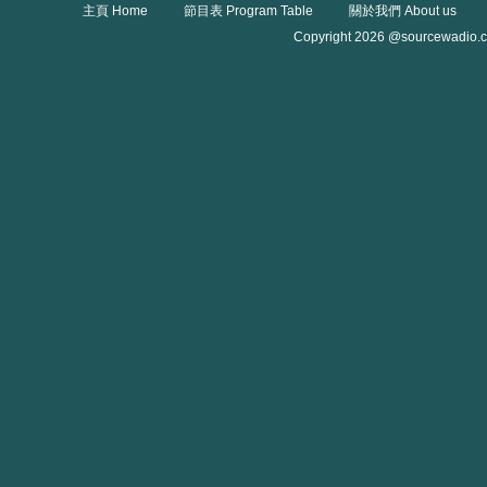
主頁 Home
節目表 Program Table
關於我們 About us
Copyright 2026 @sourcewadio.