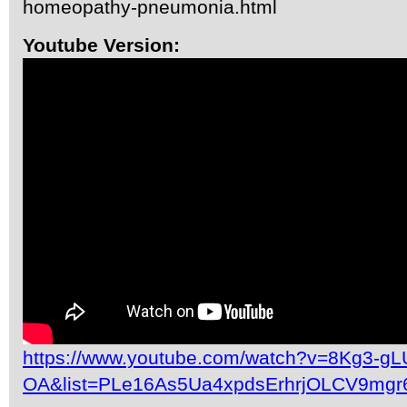
homeopathy-pneumonia.html
Youtube Version:
https://www.youtube.com/watch?v=8Kg3-gL
OA&list=PLe16As5Ua4xpdsErhrjOLCV9mgr