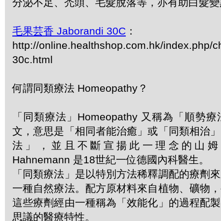
分泌不足、禿頭、毛髮脫落等，亦有助白髮變
毛果芸香 Jaborandi 30C
：
http://online.healthshop.com.hk/index.php/c
30c.html
何謂同類療法 Homeopathy？
「同類療法」Homeopathy 又稱為「順
文，意思是「相同者能治癒」或「同類相治」
法」，並且不斷宣揚此一理念的山姆．哈
Hahnemann 是18世紀一位德國內科醫生。
「同類療法」是以特別方法稀釋調配的療劑來
一種自然療法。配方原材料來自植物、礦物，
這些療劑經由一種稱為「效能化」的過程配製
思議的醫療特性。