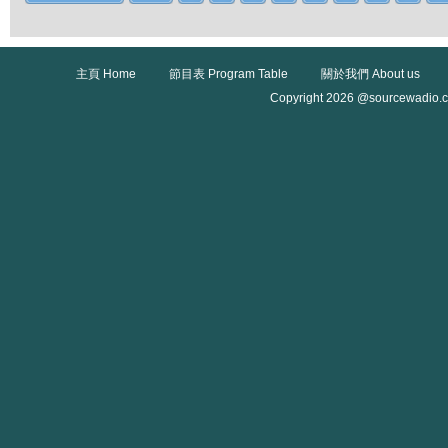
主頁 Home
節目表 Program Table
關於我們 About us
Copyright 2026 @sourcewadio.