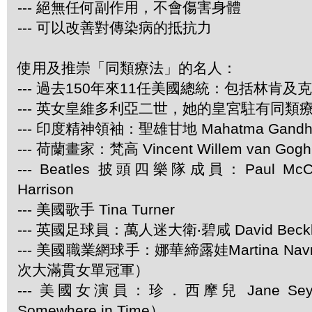
--- 絕無任何副作用，不會傷害身體
--- 可以改善對傳染病的抵抗力
使用及推崇「同類療法」的名人：
--- 過去150年來11任美國總統：包括林肯及
--- 英女皇維多利亞二世，她的皇宮駐有同類
--- 印度精神領袖：聖雄甘地 Mahatma Gandh
--- 荷蘭畫家：梵高 Vincent Willem van Gogh
--- Beatles 披頭四樂隊成員：Paul McCar
Harrison
--- 美國歌手 Tina Turner
--- 英國足球員：萬人迷大衛‧碧咸 David Beck
--- 美國職業網球手：娜華締露娃Martina Navra
次大滿貫女單冠軍）
--- 美國女演員：珍．西摩兒 Jane Se
Somewhere in Time）