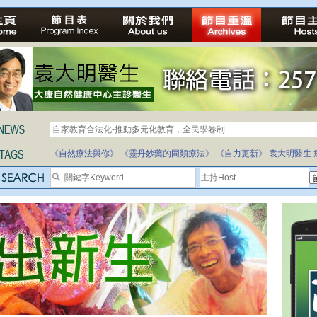
自家教育合法化-推動多元化教育，全民學卷制
《自然療法與你》
《靈丹妙藥的同類療法》
《自力更新》
袁大明醫生