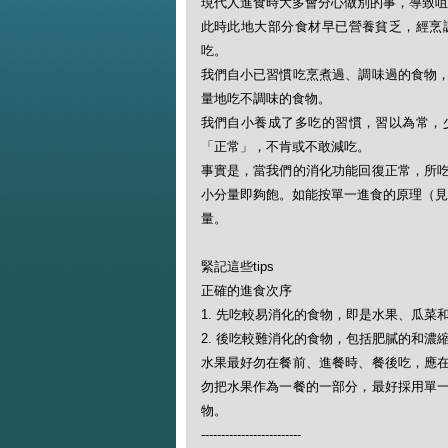
現代人進食時大多會分心做別的事，導致咀
此時此地大部分食材早已營養貧乏，經烹
吃。
我們自小已習慣吃烹煮過、調味過的食物
量地吃不調味的食物。
我們自小養成了多吃的習慣，習以為常，
「正常」，不肯或不敢減吃。
事實是，當我們的消化功能回復正常，所
小分量即夠飽。如能按單一進食的原理（見
量。
緊記這些tips
正確的進食次序
1. 先吃較易消化的食物，即是水果、瓜菜
2. 後吃較難消化的食物，包括肥膩的和
水果最好勿在餐前、進餐時、餐後吃，應
勿把水果作為一餐的一部分，最好採用單
物。
-------------------------