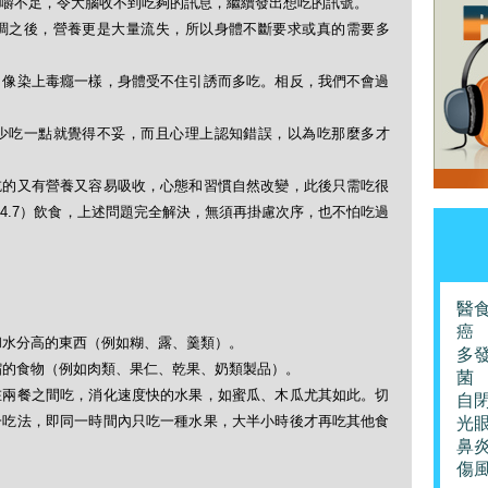
嚼不足，令大腦收不到吃夠的訊息，繼續發出想吃的訊號。
調之後，營養更是大量流失，所以身體不斷要求或真的需要多
，像染上毒癮一樣，身體受不住引誘而多吃。相反，我們不會過
少吃一點就覺得不妥，而且心理上認知錯誤，以為吃那麼多才
吃的又有營養又容易吸收，心態和習慣自然改變，此後只需吃很
4.7）飲食，上述問題完全解決，無須再掛慮次序，也不怕吃過
醫
癌
和水分高的東西（例如糊、露、羹類）。
多
濃縮的食物（例如肉類、果仁、乾果、奶類製品）。
菌
在兩餐之間吃，消化速度快的水果，如蜜瓜、木瓜尤其如此。切
自
一吃法，即同一時間內只吃一種水果，大半小時後才再吃其他食
光
鼻
傷