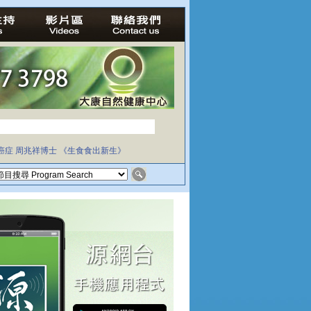
癌症
周兆祥博士
《生食食出新生》