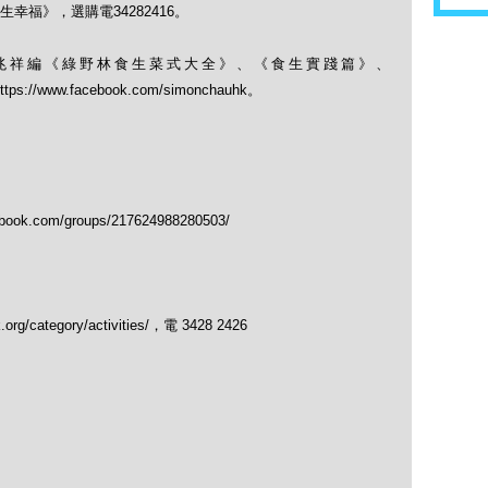
福》，選購電34282416。
兆祥編《綠野林食生菜式大全》、《食生實踐篇》、
； https://www.facebook.com/simonchauhk。
.com/groups/217624988280503/
/category/activities/，電 3428 2426