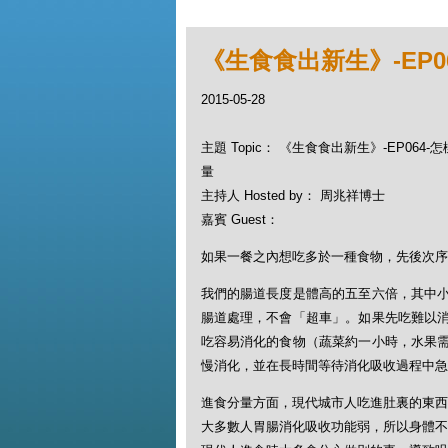
《生食食出新生》-EP
2015-05-28
主題 Topic： 《生食食出新生》-EP06
量
主持人 Hosted by： 周兆祥博士
嘉賓 Guest：
如果一餐之內想吃多於一種食物，先後次序
我們的腸道長度是體高的五至六倍，其中
腸道處理，不會「超車」。如果先吃難以
吃容易消化的食物（蔬菜約一小時，水果
慢消化，並在長時間等待消化吸收過程中急
進食分量方面，現代城市人吃進肚裏的東西
大多數人胃腸消化吸收功能弱，所以身體不