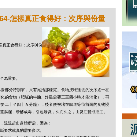
064-怎樣真正食得好：次序與份量
4-怎樣真正食得好：次序與份
至為重要。
小腸部分特別窄，只有尾指那樣寬。食物按吃進去的次序逐一在
消化的食物（肥膩的牛腩、炸雞需要三至四小時才能消化），再
需要二十至四十五分鐘），後者便被堵在腸道等待前面的食物慢
速腐爛，發酵成毒，引起發炎，久而久之，由炎症變成癌症。
，遠遠超出身體所需，因為：
斷要求或真的需要多吃。