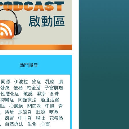
熱門搜尋
食同源
伊波拉
癌症
乳癌
腸
發燒
便秘
柏金遜
子宮肌瘤
發性硬化症
敏感
濕疹
念珠
抑鬱症
同類療法
過度活躍
閉症
心臟病
關節炎
中風
青
眼
痔瘡
尿道炎
肚瀉
咳嗽
炎
感冒
中耳炎
嘔吐
花粉熱
風
自然療法
生食
心靈