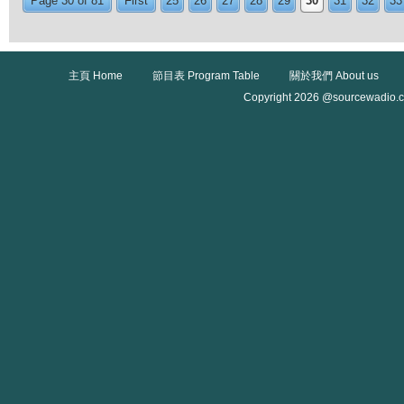
Page 30 of 81
First
25
26
27
28
29
30
31
32
33
主頁 Home
節目表 Program Table
關於我們 About us
Copyright 2026 @sourcewadio.